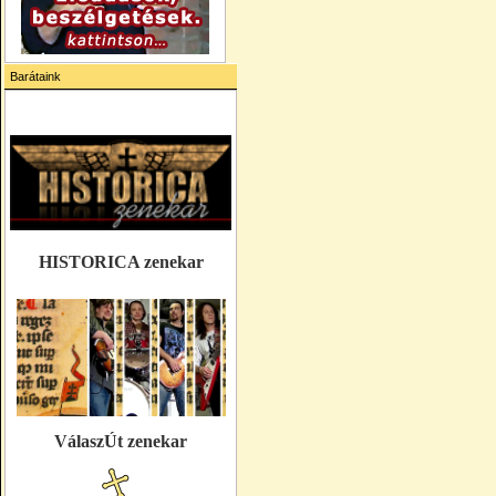
Barátaink
HISTORICA zenekar
VálaszÚt zenekar