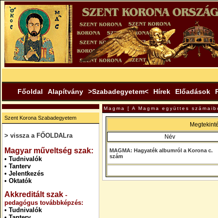
Főoldal
Alapítvány
>Szabadegyetem<
Hírek
Előadások
Magma [ A Magma együttes számaibó
Szent Korona Szabadegyetem
Megtekint
> vissza a FŐOLDALra
Név
.
Magyar műveltség szak:
MAGMA: Hagyaték albumról a Korona c.
szám
•
Tudnivalók
•
Tanterv
•
Jelentkezés
•
Oktatók
Akkreditált szak
-
pedagógus továbbképzés:
•
Tudnivalók
•
Tanterv