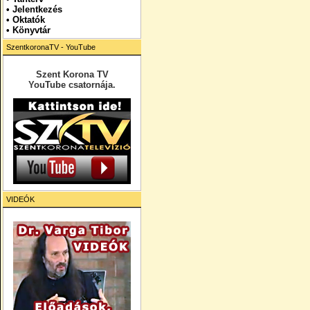
•
Jelentkezés
• Oktatók
•
Könyvtár
SzentkoronaTV - YouTube
Szent Korona TV
YouTube csatornája.
VIDEÓK