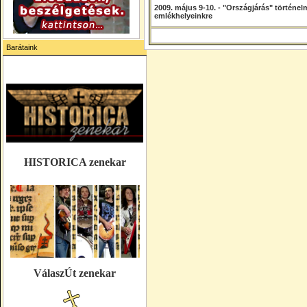
2009. május 9-10. - "Országjárás" történel
emlékhelyeinkre
Barátaink
HISTORICA zenekar
VálaszÚt zenekar