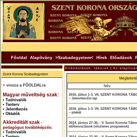
Főoldal
Alapítvány
>Szabadegyetem<
Hírek
Előadások
Kirándulások, táborok [ Az alapítván
Szent Korona Szabadegyetem
Megtekint
> vissza a FŐOLDALra
Név
.
Magyar műveltség szak:
2016. július 1-3. VII. SZENT KORONA TÁ
– Jelentkezési lap
•
Tudnivalók
•
Tanterv
•
Jelentkezés
2016. július 1-3. VII. SZENT KORONA TÁ
– plakát
•
Oktatók
Akkreditált szak
-
2014. június 27-30. - V. Szent Korona Tábo
időbeosztások (részletes programok)
pedagógus továbbképzés:
•
Tudnivalók
•
Tanterv
2014. június 27-30. - V. Szent Korona Tábo