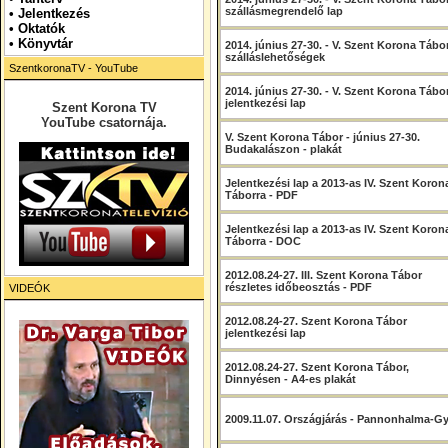
szállásmegrendelő lap
•
Jelentkezés
• Oktatók
•
Könyvtár
2014. június 27-30. - V. Szent Korona Tábo
szálláslehetőségek
SzentkoronaTV - YouTube
2014. június 27-30. - V. Szent Korona Tábo
jelentkezési lap
Szent Korona TV
YouTube csatornája.
V. Szent Korona Tábor - június 27-30.
Budakalászon - plakát
Jelentkezési lap a 2013-as IV. Szent Koron
Táborra - PDF
Jelentkezési lap a 2013-as IV. Szent Koron
Táborra - DOC
2012.08.24-27. III. Szent Korona Tábor
részletes időbeosztás - PDF
VIDEÓK
2012.08.24-27. Szent Korona Tábor
jelentkezési lap
2012.08.24-27. Szent Korona Tábor,
Dinnyésen - A4-es plakát
2009.11.07. Országjárás - Pannonhalma-G