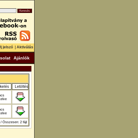
j jelszó
|
Aktiválás
solat
Ajánlók
ékelés
Letöltés
ncs
kelve
ncs
kelve
 / Összesen: 2 fájl