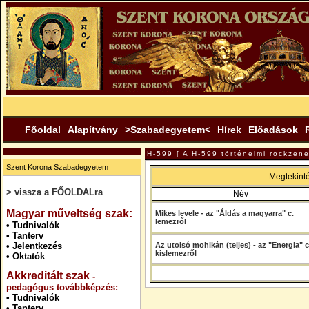
Főoldal
Alapítvány
>Szabadegyetem<
Hírek
Előadások
H-599 [ A H-599 történelmi rockzene
Szent Korona Szabadegyetem
Megtekint
> vissza a FŐOLDALra
Név
.
Magyar műveltség szak:
Mikes levele - az "Áldás a magyarra" c.
lemezről
•
Tudnivalók
•
Tanterv
•
Jelentkezés
Az utolsó mohikán (teljes) - az "Energia" c
kislemezről
•
Oktatók
Akkreditált szak
-
pedagógus továbbképzés:
•
Tudnivalók
•
Tanterv