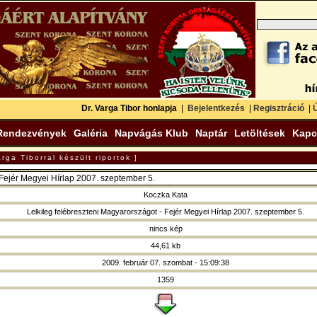
Dr. Varga Tibor honlapja
|
Bejelentkezés
|
Regisztráció
|
Ú
Rendezvények
Galéria
Napvágás Klub
Naptár
Letöltések
Kapc
rga Tiborral készült riportok ]
 Fejér Megyei Hírlap 2007. szeptember 5.
Koczka Kata
Lelkileg felébreszteni Magyarországot - Fejér Megyei Hírlap 2007. szeptember 5.
nincs kép
44,61 kb
2009. február 07. szombat - 15:09:38
1359