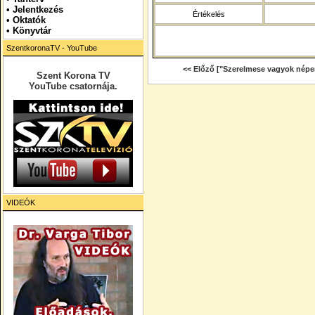
•
Jelentkezés
Értékelés
• Oktatók
•
Könyvtár
SzentkoronaTV - YouTube
<< Előző ["Szerelmese vagyok nép
Szent Korona TV
YouTube csatornája.
VIDEÓK