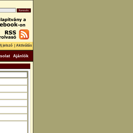
j jelszó
|
Aktiválás
solat
Ajánlók