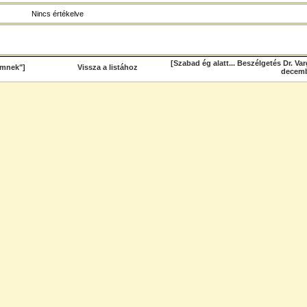
Nincs értékelve
[Szabad ég alatt... Beszélgetés Dr. Var
emnek"]
Vissza a listához
decemb