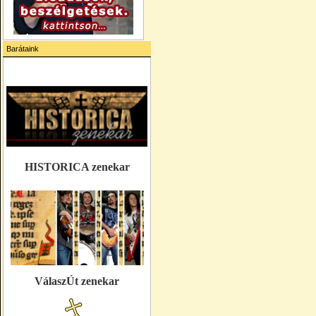
Barátaink
HISTORICA zenekar
VálaszÚt zenekar