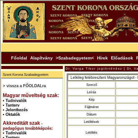
Főoldal
Alapítvány
>Szabadegyetem<
Hírek
Előadások
Dr. Varga Tibor jogtörténész [ Dr. Va
Szent Korona Szabadegyetem
Lelkileg felébreszteni Magyarországot -
Szerző
> vissza a FŐOLDALra
.
Leírás
Magyar műveltség szak:
Kép
•
Tudnivalók
•
Tanterv
Fájlméret
•
Jelentkezés
•
Oktatók
Dátum
Letöltések
Akkreditált szak
-
pedagógus továbbképzés:
•
Tudnivalók
Letöltés
•
Tanterv