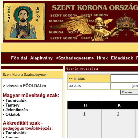
Főoldal
Alapítvány
>Szabadegyetem<
Hírek
Előadások
Naptár mutatása
Szent Korona Szabadegyetem
<< május
> vissza a FŐOLDALra
jan
<< 2025
.
Magyar műveltség szak:
•
Tudnivalók
•
Tanterv
H
K
•
Jelentkezés
1
2
•
Oktatók
Akkreditált szak
-
pedagógus továbbképzés:
•
Tudnivalók
•
Tanterv