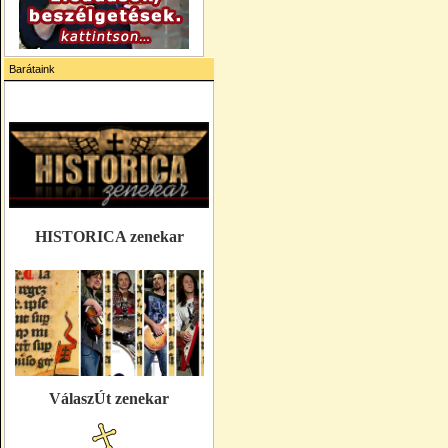
Barátaink
HISTORICA zenekar
VálaszÚt zenekar