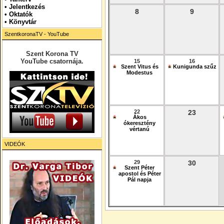
•
Jelentkezés
8
9
• Oktatók
•
Könyvtár
SzentkoronaTV - YouTube
Szent Korona TV
YouTube csatornája.
15
16
Szent Vitus és
Kunigunda szűz
Modestus
22
23
Ákos
ókeresztény
vértanú
VIDEÓK
29
30
Szent Péter
apostol és Péter
Pál napja