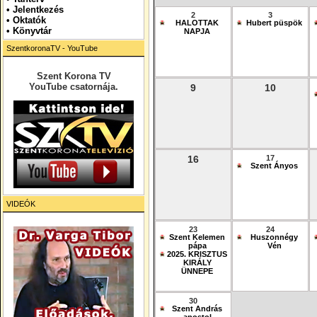
•
Jelentkezés
2
3
• Oktatók
HALOTTAK
Hubert püspök
•
Könyvtár
NAPJA
SzentkoronaTV - YouTube
Szent Korona TV
YouTube csatornája.
9
10
16
17
Szent Ányos
VIDEÓK
23
24
Szent Kelemen
Huszonnégy
pápa
Vén
2025. KRISZTUS
KIRÁLY
ÜNNEPE
30
Szent András