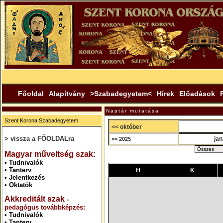
Főoldal
Alapítvány
>Szabadegyetem<
Hírek
Előadások
Naptár mutatása
Szent Korona Szabadegyetem
<< október
> vissza a FŐOLDALra
jan
<< 2025
.
Magyar műveltség szak:
•
Tudnivalók
•
Tanterv
H
K
•
Jelentkezés
•
Oktatók
Akkreditált szak
-
pedagógus továbbképzés:
•
Tudnivalók
•
Tanterv