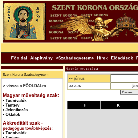
Főoldal
Alapítvány
>Szabadegyetem<
Hírek
Előadások
Naptár mutatása
Szent Korona Szabadegyetem
<< június
> vissza a FŐOLDALra
jan
<< 2026
.
Magyar műveltség szak:
•
Tudnivalók
•
Tanterv
H
K
•
Jelentkezés
•
Oktatók
Akkreditált szak
-
pedagógus továbbképzés:
•
Tudnivalók
•
Tanterv