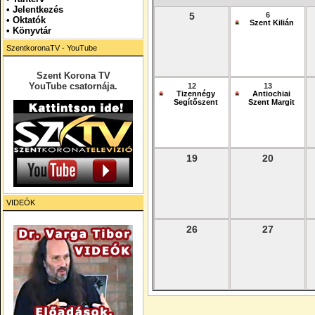
•
Jelentkezés
5
6
• Oktatók
Szent Kilián
•
Könyvtár
SzentkoronaTV - YouTube
Szent Korona TV
YouTube csatornája.
12
13
Tizennégy
Antiochiai
Segítőszent
Szent Margit
19
20
VIDEÓK
26
27