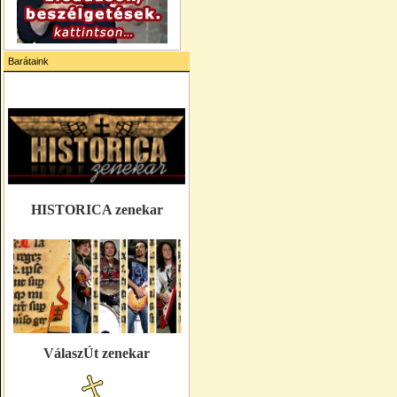
Barátaink
HISTORICA zenekar
VálaszÚt zenekar