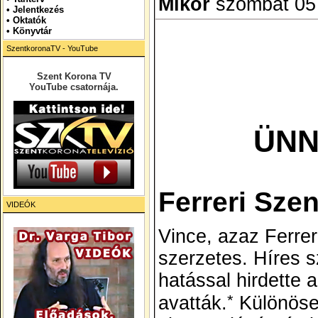
Mikor
szombat 05 á
•
Jelentkezés
• Oktatók
•
Könyvtár
SzentkoronaTV - YouTube
Szent Korona TV
YouTube csatornája.
ÜNN
Ferreri Szen
VIDEÓK
Vince,
azaz
Ferrer
szerzetes. Híres 
hatással hirdette 
*
avatták.
Különösen