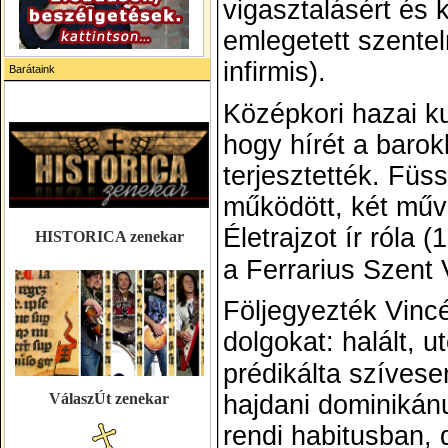
vigasztalásért és 
emlegetett szente
infirmis).
Barátaink
Középkori hazai ku
hogy hírét a baro
terjesztették. Füss
működött, két művév
Életrajzot ír róla 
HISTORICA zenekar
a
Ferrarius Szent 
Följegyezték Vincé
dolgokat: halált, u
prédikálta szíves
hajdani dominikán
VálaszÚt zenekar
rendi habitusban, 