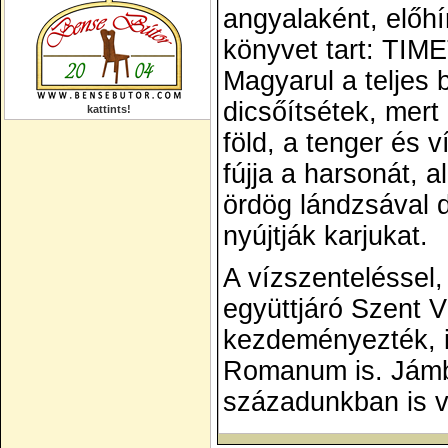
angyalaként, előhí
könyvet tart: T
Magyarul a teljes 
dicsőítsétek, mert 
kattints!
föld, a tenger és v
fújja a harsonát, 
ördög lándzsával d
nyújtják karjukat.
A vízszenteléssel, 
együttjáró Szent 
kezdeményezték, i
Romanum
is. Jám
századunkban is vi