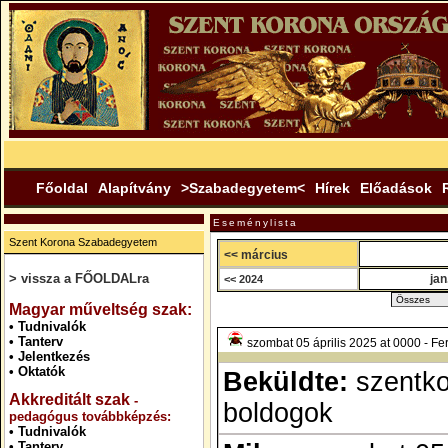
Főoldal
Alapítvány
>Szabadegyetem<
Hírek
Előadások
Eseménylista
Szent Korona Szabadegyetem
<< március
> vissza a FŐOLDALra
jan
<< 2024
.
Magyar műveltség szak:
•
Tudnivalók
•
Tanterv
szombat 05 április 2025 at 0000 - Fer
•
Jelentkezés
•
Oktatók
Beküldte:
szentk
Akkreditált szak
-
boldogok
pedagógus továbbképzés:
•
Tudnivalók
•
Tanterv