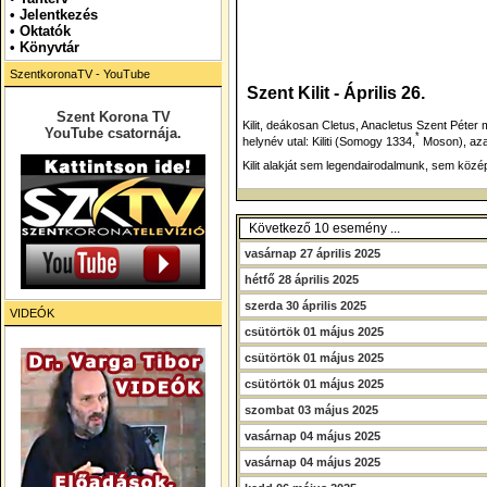
•
Jelentkezés
• Oktatók
•
Könyvtár
SzentkoronaTV - YouTube
Szent Kilit -
Április 26.
Szent Korona TV
Kilit,
deákosan
Cletus, Anacletus
Szent Péter m
YouTube csatornája.
*
helynév utal:
Kiliti
(Somogy 1334,
Moson), azaz 
Kilit alakját sem legendairodalmunk, sem köz
Következő 10 esemény ...
vasárnap 27 április 2025
hétfő 28 április 2025
szerda 30 április 2025
VIDEÓK
csütörtök 01 május 2025
csütörtök 01 május 2025
csütörtök 01 május 2025
szombat 03 május 2025
vasárnap 04 május 2025
vasárnap 04 május 2025