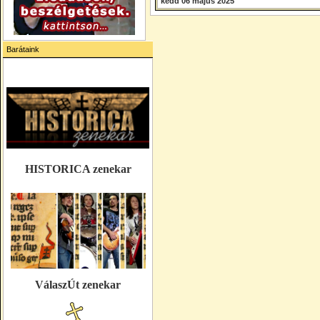
kedd 06 május 2025
Barátaink
HISTORICA zenekar
VálaszÚt zenekar