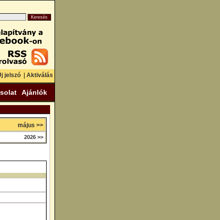
j jelszó
|
Aktiválás
solat
Ajánlók
május >>
2026 >>