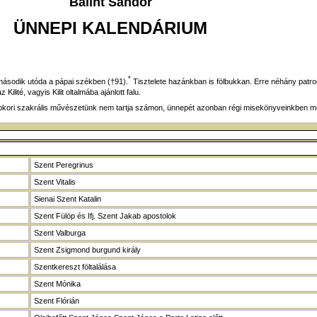
Bálint Sándor
ÜNNEPI KALENDÁRIUM
*
ásodik utóda a pápai székben (†91).
Tisztelete hazánkban is fölbukkan. Erre néhány patroci
Kilité, vagyis Kilit oltalmába ajánlott falu.
épkori szakrális művészetünk nem tartja számon, ünnepét azonban régi misekönyveinkben me
Szent Peregrinus
Szent Vitalis
Sienai Szent Katalin
Szent Fülöp és Ifj. Szent Jakab apostolok
Szent Valburga
Szent Zsigmond burgund király
Szentkereszt föltalálása
Szent Mónika
Szent Flórián