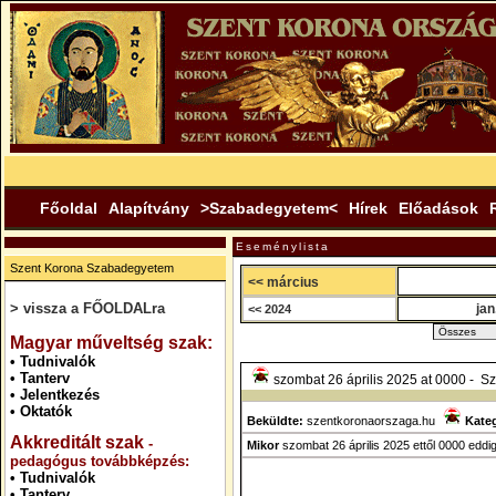
Főoldal
Alapítvány
>Szabadegyetem<
Hírek
Előadások
Eseménylista
Szent Korona Szabadegyetem
<< március
> vissza a FŐOLDALra
jan
<< 2024
.
Magyar műveltség szak:
•
Tudnivalók
•
Tanterv
szombat 26 április 2025 at 0000 - Sze
•
Jelentkezés
•
Oktatók
Beküldte:
szentkoronaorszaga.hu
Kateg
Akkreditált szak
-
Mikor
szombat 26 április 2025 ettől 0000 eddi
pedagógus továbbképzés:
•
Tudnivalók
•
Tanterv