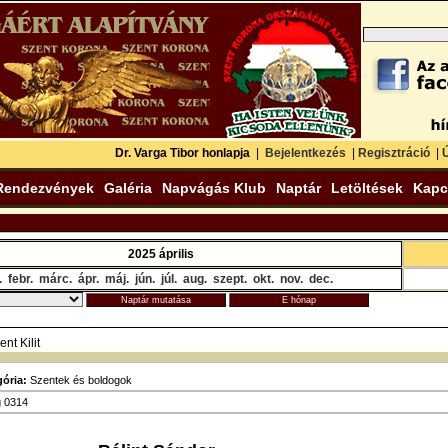
Dr. Varga Tibor honlapja
|
Bejelentkezés
|
Regisztráció
|
Ú
Rendezvények
Galéria
Napvágás Klub
Naptár
Letöltések
Kapc
2025 április
.
febr.
márc.
ápr.
máj.
jún.
júl.
aug.
szept.
okt.
nov.
dec.
nt Kilit
ória:
Szentek és boldogok
g 0314