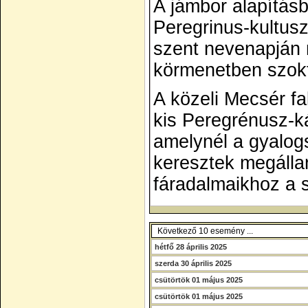
A jámbor alapításb
Peregrinus-kultus
szent nevenapján 
körmenetben szokt
A közeli
Mecsér
fa
kis
Peregrénusz
-k
amelynél a gyalog
keresztek megállan
fáradalmaikhoz a 
Következő 10 esemény ...
hétfő 28 április 2025
szerda 30 április 2025
csütörtök 01 május 2025
csütörtök 01 május 2025