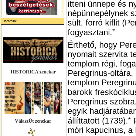
itteni ünnepe és 
népünnepélynek sz
sült, forró kiflit (
Barátaink
*
fogyasztani.
Érthető, hogy Pere
nyomait szervita t
templom régi, foga
Peregrinus-oltára,
HISTORICA zenekar
templom Peregrinu
barokk freskóciklu
Peregrinus szobra
egyik hadjáratába
*
állíttatott (1739).
P
VálaszÚt zenekar
móri kapucinus, a