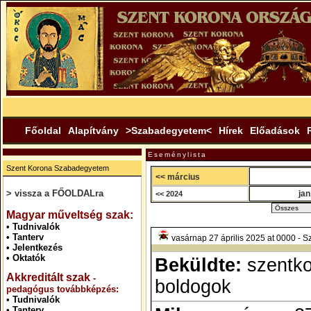
Főoldal
Alapítvány
>Szabadegyetem<
Hírek
Előadások
Eseménylista
Szent Korona Szabadegyetem
<< március
> vissza a FŐOLDALra
jan
<< 2024
.
Magyar műveltség szak:
•
Tudnivalók
•
Tanterv
vasárnap 27 április 2025 at 0000 - S
•
Jelentkezés
•
Oktatók
Beküldte:
szentk
Akkreditált szak
-
boldogok
pedagógus továbbképzés:
•
Tudnivalók
•
Tanterv