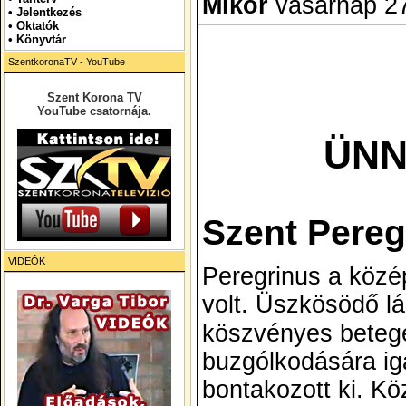
Mikor
vasárnap 27 
•
Jelentkezés
• Oktatók
•
Könyvtár
SzentkoronaTV - YouTube
Szent Korona TV
YouTube csatornája.
ÜNN
Szent Pereg
VIDEÓK
Peregrinus
a közép
volt. Üszkösödő lá
köszvényes betege
buzgólkodására ig
bontakozott ki. Kö