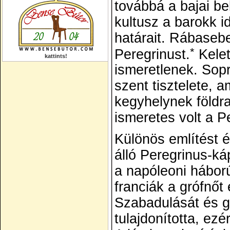
továbbá a bajai be
kultusz a barokk i
határait. Rábaseb
*
Peregrinust.
Kelet
kattints!
ismeretlenek. Sopr
szent tisztelete, 
kegyhelynek földr
ismeretes volt a Pe
Különös említést 
álló Peregrinus-ká
a napóleoni háború
franciák a grófnőt
Szabadulását és g
tulajdonította, ezé