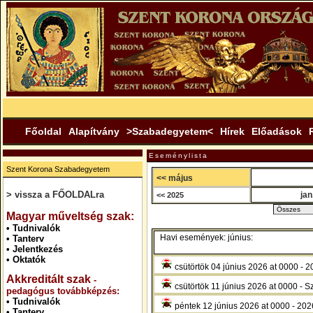
Főoldal
Alapítvány
>Szabadegyetem<
Hírek
Előadások
Eseménylista
Szent Korona Szabadegyetem
<< május
> vissza a FŐOLDALra
jan
<< 2025
.
Magyar műveltség szak:
•
Tudnivalók
Havi események: június:
•
Tanterv
•
Jelentkezés
•
Oktatók
csütörtök 04 június 2026 at 0000 -
Akkreditált szak
-
csütörtök 11 június 2026 at 0000 - 
pedagógus továbbképzés:
•
Tudnivalók
péntek 12 június 2026 at 0000 - 2
•
Tanterv