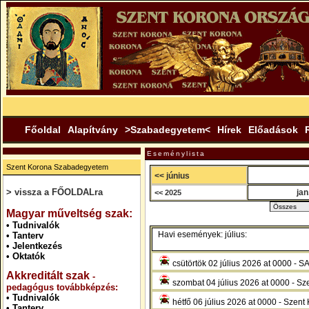
Főoldal
Alapítvány
>Szabadegyetem<
Hírek
Előadások
Eseménylista
Szent Korona Szabadegyetem
<< június
> vissza a FŐOLDALra
jan
<< 2025
.
Magyar műveltség szak:
•
Tudnivalók
Havi események: július:
•
Tanterv
•
Jelentkezés
•
Oktatók
csütörtök 02 július 2026 at 000
Akkreditált szak
-
szombat 04 július 2026 at 0000 - Sze
pedagógus továbbképzés:
•
Tudnivalók
hétfő 06 július 2026 at 0000 - Szent 
•
Tanterv