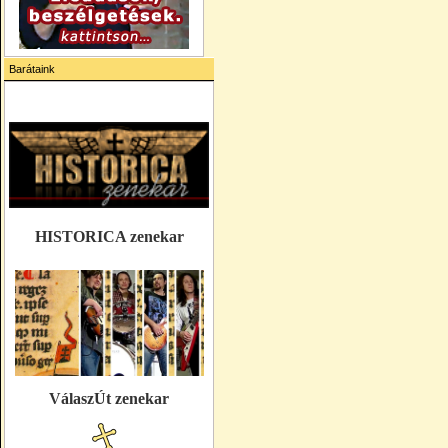
Barátaink
HISTORICA zenekar
VálaszÚt zenekar