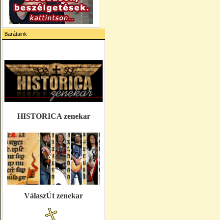
Barátaink
HISTORICA zenekar
VálaszÚt zenekar