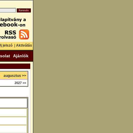
j jelszó
|
Aktiválás
solat
Ajánlók
augusztus >>
2027 >>