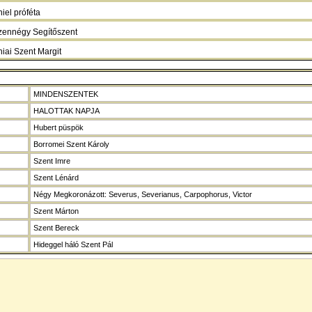
iel próféta
izennégy Segítőszent
hiai Szent Margit
MINDENSZENTEK
HALOTTAK NAPJA
Hubert püspök
Borromei Szent Károly
Szent Imre
Szent Lénárd
Négy Megkoronázott: Severus, Severianus, Carpophorus, Victor
Szent Márton
Szent Bereck
Hideggel háló Szent Pál