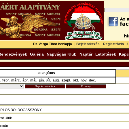
Dr. Varga Tibor honlapja
|
Bejelentkezés
|
Regisztráció
|
Ú
Rendezvények
Galéria
Napvágás Klub
Naptár
Letöltések
Kapc
2026 július
.
febr.
márc.
ápr.
máj.
jún.
júl.
aug.
szept.
okt.
nov.
dec.
0 - SARLÓS BOLDOGASSZONY
nt Ulrik
Kilián