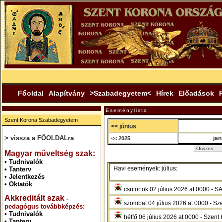
Főoldal
Alapítvány
>Szabadegyetem<
Hírek
Előadások
Eseménylista
Szent Korona Szabadegyetem
<< június
> vissza a FŐOLDALra
jan
<< 2025
.
Magyar műveltség szak:
•
Tudnivalók
Havi események: július:
•
Tanterv
•
Jelentkezés
•
Oktatók
csütörtök 02 július 2026 at 000
Akkreditált szak
-
szombat 04 július 2026 at 0000 - Sze
pedagógus továbbképzés:
•
Tudnivalók
hétfő 06 július 2026 at 0000 - Szent 
•
Tanterv