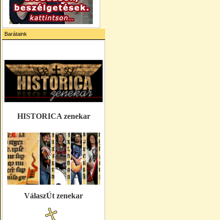
Barátaink
HISTORICA zenekar
VálaszÚt zenekar