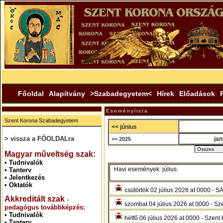
Főoldal
Alapítvány
>Szabadegyetem<
Hírek
Előadások
Eseménylista
Szent Korona Szabadegyetem
<< június
> vissza a FŐOLDALra
jan
<< 2025
.
Magyar műveltség szak:
•
Tudnivalók
Havi események: július:
•
Tanterv
•
Jelentkezés
•
Oktatók
csütörtök 02 július 2026 at 000
Akkreditált szak
-
szombat 04 július 2026 at 0000 - Sze
pedagógus továbbképzés:
•
Tudnivalók
hétfő 06 július 2026 at 0000 - Szent 
•
Tanterv