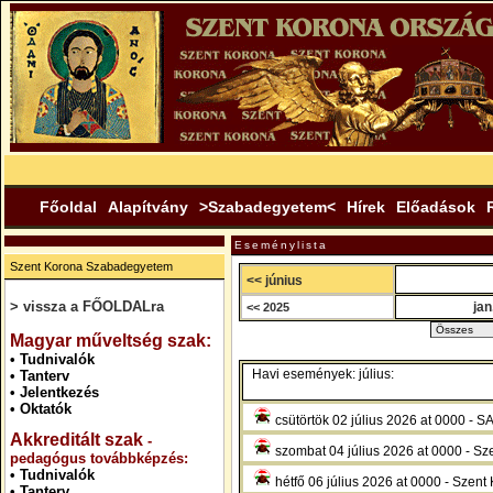
Főoldal
Alapítvány
>Szabadegyetem<
Hírek
Előadások
Eseménylista
Szent Korona Szabadegyetem
<< június
> vissza a FŐOLDALra
jan
<< 2025
.
Magyar műveltség szak:
•
Tudnivalók
Havi események: július:
•
Tanterv
•
Jelentkezés
•
Oktatók
csütörtök 02 július 2026 at 000
Akkreditált szak
-
szombat 04 július 2026 at 0000 - Sze
pedagógus továbbképzés:
•
Tudnivalók
hétfő 06 július 2026 at 0000 - Szent 
•
Tanterv