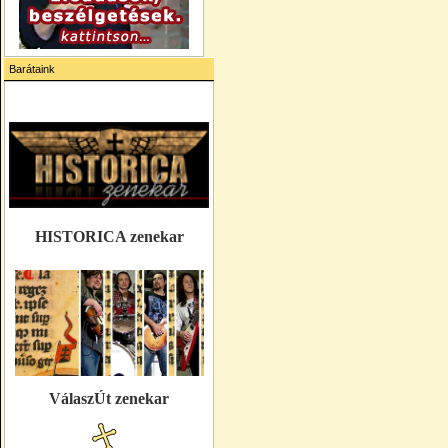
Barátaink
HISTORICA zenekar
VálaszÚt zenekar