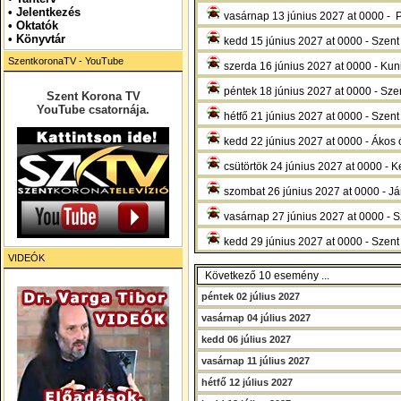
•
Jelentkezés
vasárnap 13 június 2027 at 0000 - P
• Oktatók
•
Könyvtár
kedd 15 június 2027 at 0000 - Szent
SzentkoronaTV - YouTube
szerda 16 június 2027 at 0000 - Ku
péntek 18 június 2027 at 0000 - Sze
Szent Korona TV
YouTube csatornája.
hétfő 21 június 2027 at 0000 - Szent
kedd 22 június 2027 at 0000 - Ákos 
csütörtök 24 június 2027 at 0000 - K
szombat 26 június 2027 at 0000 - Já
vasárnap 27 június 2027 at 0000 - S
kedd 29 június 2027 at 0000 - Szent 
VIDEÓK
Következő 10 esemény ...
péntek 02 július 2027
vasárnap 04 július 2027
kedd 06 július 2027
vasárnap 11 július 2027
hétfő 12 július 2027