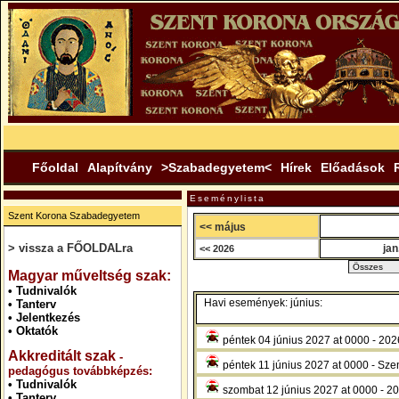
Főoldal
Alapítvány
>Szabadegyetem<
Hírek
Előadások
Eseménylista
Szent Korona Szabadegyetem
<< május
> vissza a FŐOLDALra
jan
<< 2026
.
Magyar műveltség szak:
•
Tudnivalók
Havi események: június:
•
Tanterv
•
Jelentkezés
•
Oktatók
péntek 04 június 2027 at 0000 - 2
Akkreditált szak
-
péntek 11 június 2027 at 0000 - Sze
pedagógus továbbképzés:
•
Tudnivalók
szombat 12 június 2027 at 0000 - 
•
Tanterv