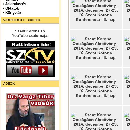
•
Jelentkezés
• Oktatók
•
Könyvtár
SzentkoronaTV - YouTube
Szent Korona TV
YouTube csatornája.
VIDEÓK