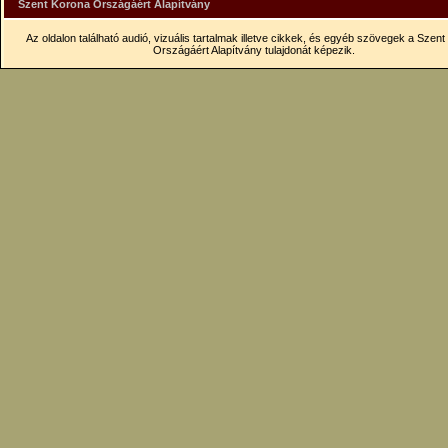
Szent Korona Országáért Alapítvány
Az oldalon található audió, vizuális tartalmak illetve cikkek, és egyéb szövegek a Szen
Országáért Alapítvány tulajdonát képezik.