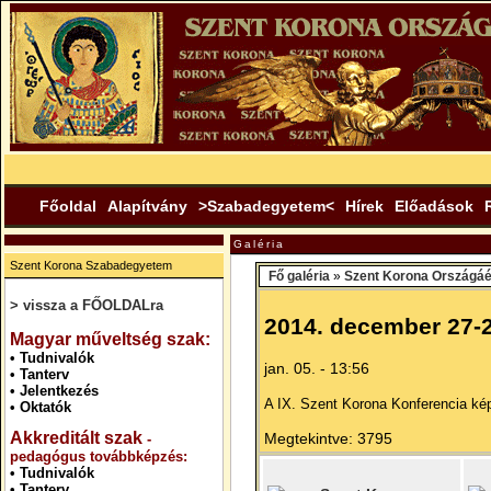
Főoldal
Alapítvány
>Szabadegyetem<
Hírek
Előadások
Galéria
Szent Korona Szabadegyetem
Fő galéria
»
Szent Korona Országáé
> vissza a FŐOLDALra
2014. december 27-2
.
Magyar műveltség szak:
•
Tudnivalók
jan. 05. - 13:56
•
Tanterv
•
Jelentkezés
A IX. Szent Korona Konferencia kép
•
Oktatók
Akkreditált szak
Megtekintve: 3795
-
pedagógus továbbképzés:
•
Tudnivalók
•
Tanterv