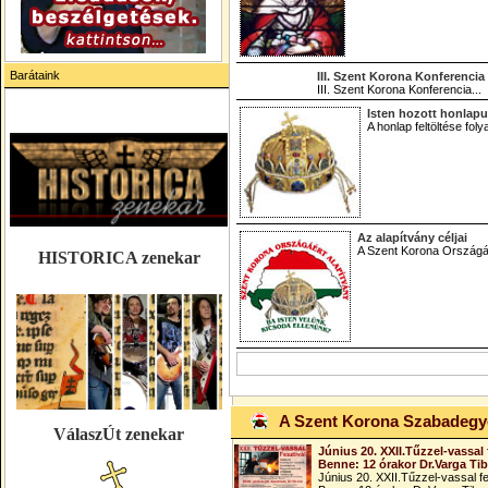
Barátaink
III. Szent Korona Konferencia
III. Szent Korona Konferencia...
Isten hozott honlap
A honlap feltöltése fol
Az alapítvány céljai
A Szent Korona Országáér
HISTORICA zenekar
A Szent Korona Szabadeg
VálaszÚt zenekar
Június 20. XXII.Tűzzel-vassal 
Benne: 12 órakor Dr.Varga Ti
Június 20. XXII.Tűzzel-vassal fe