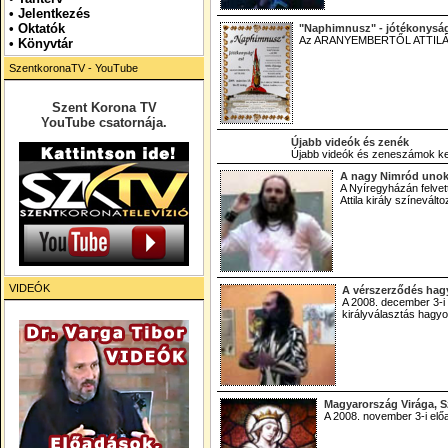
•
Jelentkezés
• Oktatók
"Naphimnusz" - jótékonyság
Az ARANYEMBERTŐL ATTILÁIG 
•
Könyvtár
SzentkoronaTV - YouTube
Szent Korona TV
YouTube csatornája.
Újabb videók és zenék
Újabb videók és zeneszámok került
A nagy Nimród unok
A Nyíregyházán felvet
Attila király színevál
VIDEÓK
A vérszerződés ha
A 2008. december 3-i 
királyválasztás hag
Magyarország Virága, S
A 2008. november 3-i elő