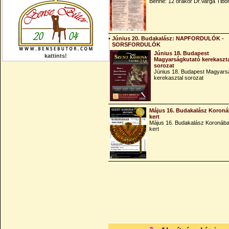
Benne: 12 órakor Dr.Varga Tibo
•
Június 20. Budakalász: NAPFORDULÓK -
SORSFORDULÓK
Június 18. Budapest
kattints!
Magyarságkutató kerekaszt
sorozat
Június 18. Budapest Magyars
kerekasztal sorozat
Május 16. Budakalász Koroná
kert
Május 16. Budakalász Koronába
kert