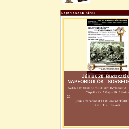
Legfrissebb hírek
Június 20. Budakalás
NAPFORDULÓK - SORSFO
SZENT KORONA DÉLUTÁNOK*Január 31. *
*Április 25. *Május 16. *Június
20._________________________________
június 20.szombat 14.00 óraNAPFOR
SORSFOR...
Tovább