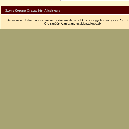
Szent Korona Országáért Alapítvány
Az oldalon található audió, vizuális tartalmak illetve cikkek, és egyéb szövegek a Szen
Országáért Alapítvány tulajdonát képezik.