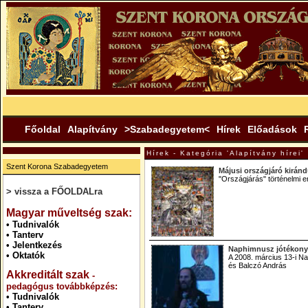
Főoldal
Alapítvány
>Szabadegyetem<
Hírek
Előadások
Hírek - Kategória 'Alapítvány hírei'
Szent Korona Szabadegyetem
Májusi országjáró kiránd
"Országjárás" történelmi e
> vissza a FŐOLDALra
.
Magyar műveltség szak:
•
Tudnivalók
•
Tanterv
•
Jelentkezés
Naphimnusz jótékonys
•
Oktatók
A 2008. március 13-i Na
és Balczó András
Akkreditált szak
-
pedagógus továbbképzés:
•
Tudnivalók
•
Tanterv