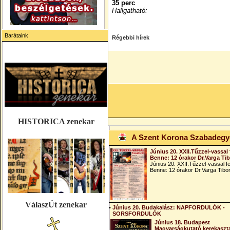
35 perc
Hallgatható:
Barátaink
Régebbi hírek
HISTORICA zenekar
A Szent Korona Szabadeg
Június 20. XXII.Tűzzel-vassal 
Benne: 12 órakor Dr.Varga Ti
Június 20. XXII.Tűzzel-vassal fe
Benne: 12 órakor Dr.Varga Tibo
VálaszÚt zenekar
•
Június 20. Budakalász: NAPFORDULÓK -
SORSFORDULÓK
Június 18. Budapest
Magyarságkutató kerekaszt