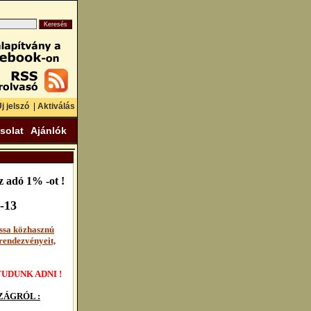
j jelszó
|
Aktiválás
solat
Ajánlók
 adó 1% -ot !
-13
ssa közhasznú
rendezvényeit,
UDUNK ADNI !
ÁGRÓL :