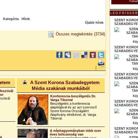
LEGFRISSEB
Kategória
Hírek
SZENT KORO
Újabb hírek
SZABADEGYET
Összes megtekintés
(3734)
Kép
SZENT KORO
SZABADEGYET
|
Kép
SZENT KORO
SZABADEGYET
yetem
A Szent Korona Szabadegyetem
Média szakának munkáiból
fesztivál
bor
Kép
Konferencia-beszélgetés Dr.
sztivál
Varga Tiborral
SZENT KORO
r
Beszélgetés a konferencia
SZABADEGYET
alapítójával és az azt szervező
Szent Korona Országáért
Alapítvány elnökével, dr. Varga
Tiborral.
Kép
SZENT KORO
A néphagyományban több ezer
SZABADEGYET
éves bölcsesség van
al