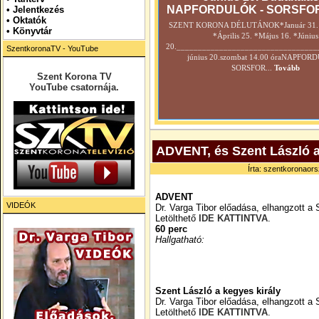
NAPFORDULÓK - SORSFO
•
Jelentkezés
• Oktatók
SZENT KORONA DÉLUTÁNOK*Január 31. *
•
Könyvtár
*Április 25. *Május 16. *Június
20._________________________________
SzentkoronaTV - YouTube
június 20.szombat 14.00 óraNAPFOR
SORSFOR...
Tovább
Szent Korona TV
YouTube csatornája.
ADVENT, és Szent László a
Írta: szentkoronaors
ADVENT
VIDEÓK
Dr. Varga Tibor előadása, elhangzott
Letölthető
IDE KATTINTVA
.
60 perc
Hallgatható:
Szent László a kegyes király
Dr. Varga Tibor előadása, elhangzott
Letölthető
IDE KATTINTVA
.