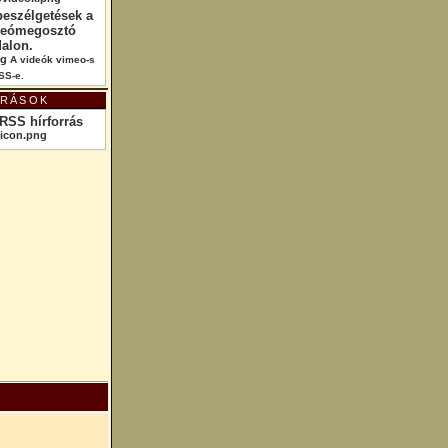
beszélgetések a
deómegosztó
dalon.
A videók vimeo-s
SS-e.
RRÁSOK
RSS hírforrás