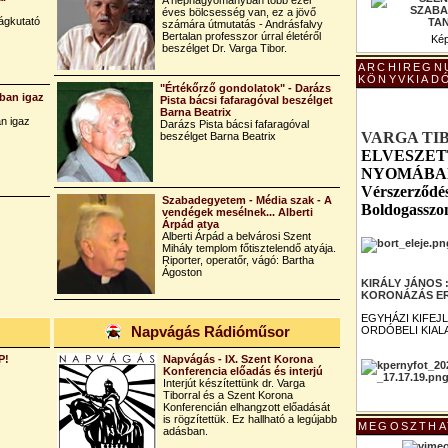
A néphagyományban több ezer
éves bölcsesség van, ez a jövő
ágkutató
számára útmutatás - Andrásfalvy
Bertalan professzor úrral életéről
Kép
beszélget Dr. Varga Tibor.
ARCHIREGN
KÖNYVKIAD
"Értékőrző gondolatok" - Darázs
ban igaz
Pista bácsi fafaragóval beszélget
Barna Beatrix
n igaz
Darázs Pista bácsi fafaragóval
VARGA TI
beszélget Barna Beatrix
ELVESZET
NYOMÁBAN 
Vérszerződés
Szabadegyetem - Média szak - A
Boldogasszo
vendégek mesélnek... Alberti
Árpád atya
Alberti Árpád a belvárosi Szent
Mihály templom főtisztelendő atyája.
Riporter, operatőr, vágó: Bartha
Ágoston
KIRÁLY JÁNOS
KORONÁZÁS ER
EGYHÁZI KIFEJ
Napvágás Rádióműsor
ORDÓBELI KIAL
P!
Napvágás - IX. Szent Korona
Konferencia előadás és interjú
Interjút készítettünk dr. Varga
Tiborral és a Szent Korona
Konferencián elhangzott előadását
is rögzítettük. Ez hallható a legújabb
MEGOSZTHA
adásban.