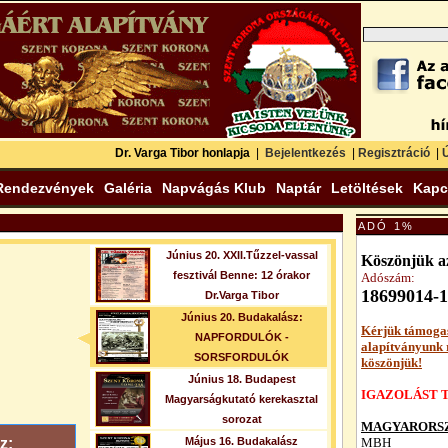
Dr. Varga Tibor honlapja
|
Bejelentkezés
|
Regisztráció
|
Ú
Rendezvények
Galéria
Napvágás Klub
Naptár
Letöltések
Kapc
ADÓ 1%
Június 20. XXII.Tűzzel-vassal
Köszönjük az
fesztivál Benne: 12 órakor
Adószám:
18699014-1
Dr.Varga Tibor
Június 20. Budakalász:
Kérjük támoga
NAPFORDULÓK -
alapítványunk
SORSFORDULÓK
köszönjük!
Június 18. Budapest
IGAZOLÁST T
Magyarságkutató kerekasztal
sorozat
MAGYARORSZ
z:
Május 16. Budakalász
MBH