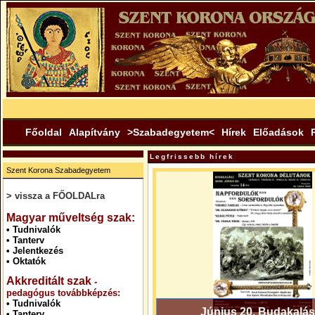
Főoldal
Alapítvány
>Szabadegyetem<
Hírek
Előadások
Legfrissebb hírek
Szent Korona Szabadegyetem
> vissza a FŐOLDALra
.
Magyar műveltség szak:
•
Tudnivalók
•
Tanterv
•
Jelentkezés
•
Oktatók
Akkreditált szak
-
pedagógus továbbképzés:
•
Tudnivalók
Június 20. Budakalás
•
Tanterv