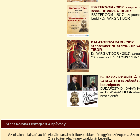
ESZTERGOM - 2017. szeptemb
kedd- Dr. VARGA TIBOR
ESZTERGOM - 2017. szeptemb
kedd - Dr. VARGA TIBOR
BALATONSZABADI - 2017.
szeptember 20. szerda - Dr. 
TIBOR
Dr. VARGA TIBOR - 2017. szep
20. szerda - BALATONSZABAD
Dr. BAKAY KORNÉL és 
VARGA TIBOR előadás 
beszélgetés
BUDAPEST- Dr. BAKAY 
és Dr VARGA TIBOR előa
beszélgetés
Szent Korona Országáért Alapítvány
Az oldalon található audió, vizuális tartalmak illetve cikkek, és egyéb szövegek a Szen
Országáért Alapítvány tulajdonát képezik.