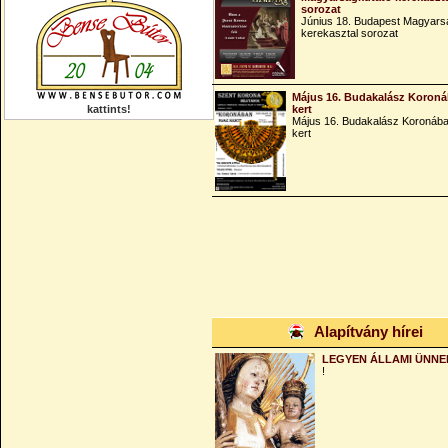
sorozat
Június 18. Budapest Magyars
kerekasztal sorozat
Május 16. Budakalász Koroná
kattints!
kert
Május 16. Budakalász Koronába
kert
Alapítvány hírei
LEGYEN ÁLLAMI ÜNNE
!