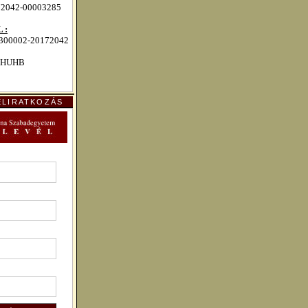
72042-00003285
 :
00002-20172042
HUHB
ELIRATKOZÁS