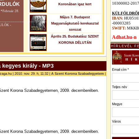
10300002-201
RDULÓK
Koronában igaz kert
Február 28.
KÜLFÖLDRŐL
Május 7. Budapest
IBAN:
HU05103
_______________________________2026.
-00003285
Magyarságkutató kerekasztal
DULÓK -
SWIFT:
MKKB
sorozat
Április 25. Budakalász SZENT
Adhat.hu-n
KORONA DÉLUTÁN
HÍRLEVÉL F
 kegyes király - MP3
Email cím *
zaga.hu | 2010. nov. 29. h, 11:32 |
A Szent Korona Szabadegyetem
|
Teljes név
 a Szent Korona Szabadegyetemen, 2009. decemberében.
Megye
Város
 a Szent Korona Szabadegyetemen, 2009. decemberében.