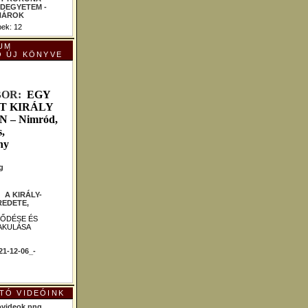
ek: 12
UM
Ó ÚJ KÖNYVE
B
OR:
EGY
T KIRÁLY
– Nimród,
,
ny
 :
A KIRÁLY-
EDETE,
LŐDÉSE ÉS
AKULÁSA
TÓ VIDEÓINK