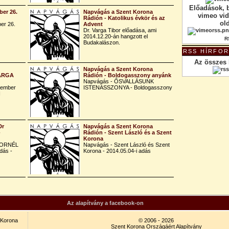
Előadások, 
er 26.
Napvágás a Szent Korona
vimeo vi
Rádión - Katolikus évkör és az
ol
er 26.
Advent
Dr. Varga Tibor előadása, ami
2014.12.20-án hangzott el
R
Budakalászon.
RSS HÍRFO
Az összes 
Napvágás a Szent Korona
VARGA
Rádión - Boldogasszony anyánk
Napvágás - ŐSVALLÁSUNK
tember
ISTENASSZONYA - Boldogasszony
I
Dr
Napvágás a Szent Korona
-
Rádión - Szent László és a Szent
Korona
KORNÉL
Napvágás - Szent László és Szent
dás -
Korona - 2014.05.04-i adás
Az alapítvány a facebook-on
t Korona
© 2006 - 2026
Szent Korona Országáért Alapítvány