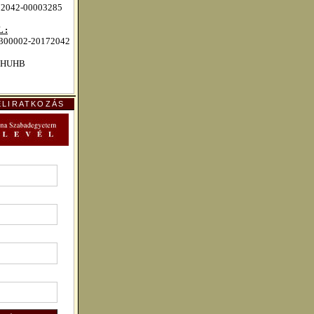
72042-00003285
 :
00002-20172042
HUHB
ELIRATKOZÁS