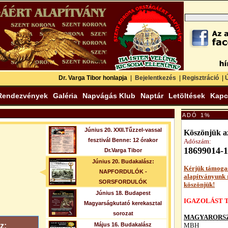
Dr. Varga Tibor honlapja
|
Bejelentkezés
|
Regisztráció
|
Ú
Rendezvények
Galéria
Napvágás Klub
Naptár
Letöltések
Kapc
ADÓ 1%
Június 20. XXII.Tűzzel-vassal
Köszönjük az
fesztivál Benne: 12 órakor
Adószám:
18699014-1
Dr.Varga Tibor
Június 20. Budakalász:
Kérjük támoga
NAPFORDULÓK -
alapítványunk
SORSFORDULÓK
köszönjük!
Június 18. Budapest
IGAZOLÁST T
Magyarságkutató kerekasztal
sorozat
MAGYARORSZ
z:
Május 16. Budakalász
MBH