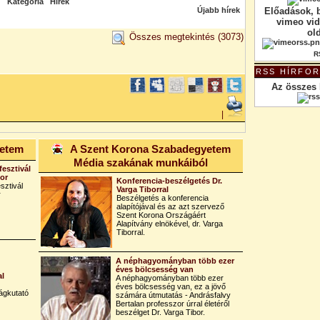
Kategória
Hírek
Újabb hírek
Előadások, 
vimeo vi
ol
Összes megtekintés
(3073)
R
RSS HÍRFO
Az összes 
|
yetem
A Szent Korona Szabadegyetem
Média szakának munkáiból
fesztivál
bor
Konferencia-beszélgetés Dr.
sztivál
Varga Tiborral
r
Beszélgetés a konferencia
alapítójával és az azt szervező
Szent Korona Országáért
Alapítvány elnökével, dr. Varga
Tiborral.
A néphagyományban több ezer
éves bölcsesség van
al
A néphagyományban több ezer
éves bölcsesség van, ez a jövő
ágkutató
számára útmutatás - Andrásfalvy
Bertalan professzor úrral életéről
beszélget Dr. Varga Tibor.