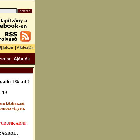
j jelszó
|
Aktiválás
solat
Ajánlók
 adó 1% -ot !
-13
ssa közhasznú
rendezvényeit,
UDUNK ADNI !
ÁGRÓL :