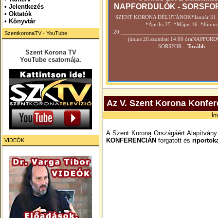
NAPFORDULÓK - SORSFO
•
Jelentkezés
• Oktatók
SZENT KORONA DÉLUTÁNOK*Január 31. *
•
Könyvtár
*Április 25. *Május 16. *Június
20._________________________________
SzentkoronaTV - YouTube
június 20.szombat 14.00 óraNAPFOR
SORSFOR...
Tovább
Szent Korona TV
YouTube csatornája.
Az V. Szent Korona Konfere
Ír
A Szent Korona Országáért Alapítvány 
KONFERENCIÁN
forgatott és
riportok
VIDEÓK