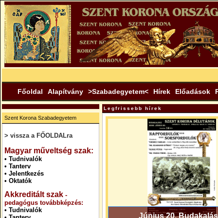
Főoldal
Alapítvány
>Szabadegyetem<
Hírek
Előadások
Legfrissebb hírek
Szent Korona Szabadegyetem
> vissza a FŐOLDALra
.
Magyar műveltség szak:
•
Tudnivalók
•
Tanterv
•
Jelentkezés
•
Oktatók
Akkreditált szak
-
pedagógus továbbképzés:
•
Tudnivalók
Június 20. Budakalás
•
Tanterv