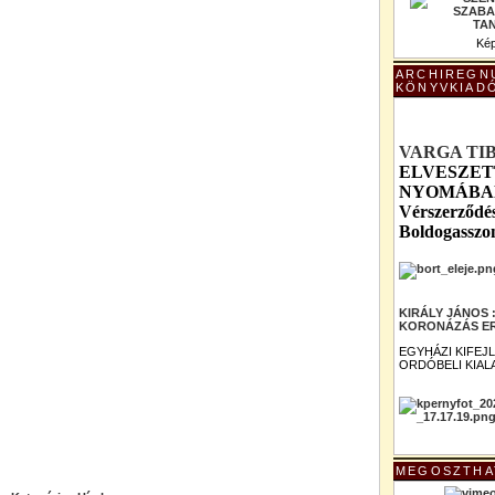
Kép
ARCHIREGN
KÖNYVKIAD
VARGA TI
ELVESZET
NYOMÁBAN 
Vérszerződés
Boldogasszo
KIRÁLY JÁNOS
KORONÁZÁS ER
EGYHÁZI KIFEJ
ORDÓBELI KIAL
MEGOSZTHA