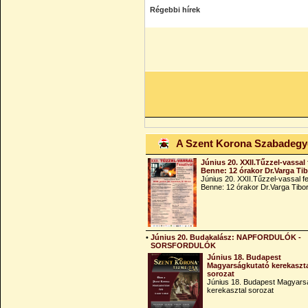
Régebbi hírek
A Szent Korona Szabadeg
Június 20. XXII.Tűzzel-vassal 
Benne: 12 órakor Dr.Varga Ti
Június 20. XXII.Tűzzel-vassal fe
Benne: 12 órakor Dr.Varga Tibo
•
Június 20. Budakalász: NAPFORDULÓK -
SORSFORDULÓK
Június 18. Budapest
Magyarságkutató kerekaszt
sorozat
Június 18. Budapest Magyars
kerekasztal sorozat