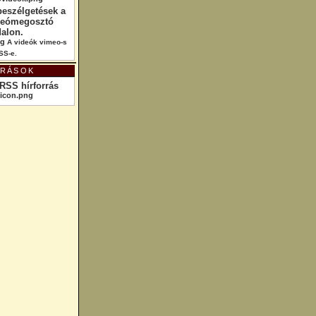
beszélgetések a
deómegosztó
dalon.
A videók vimeo-s
SS-e.
RRÁSOK
RSS hírforrás