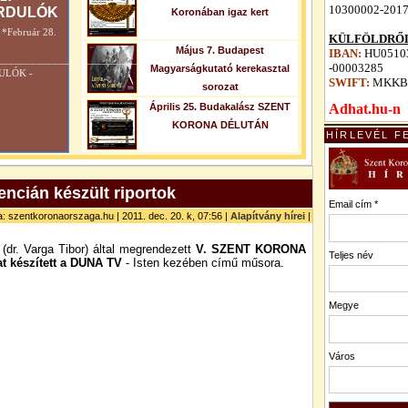
10300002-201
RDULÓK
Koronában igaz kert
Február 28.
KÜLFÖLDRŐL
Május 7. Budapest
IBAN:
HU05103
_______________________________2026.
-00003285
Magyarságkutató kerekasztal
DULÓK -
SWIFT:
MKKB
sorozat
Április 25. Budakalász SZENT
Adhat.hu-n
KORONA DÉLUTÁN
HÍRLEVÉL F
ncián készült riportok
Email cím *
ta: szentkoronaorszaga.hu | 2011. dec. 20. k, 07:56 |
Alapítvány hírei
|
(dr. Varga Tibor) által megrendezett
V. SZENT KORONA
Teljes név
at készített a DUNA TV
- Isten kezében című műsora.
Megye
Város