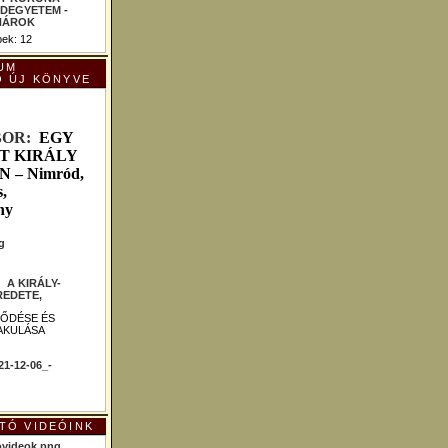
ek: 12
UM
Ó ÚJ KÖNYVE
B
OR:
EGY
T KIRÁLY
– Nimród,
,
ny
 :
A KIRÁLY-
EDETE,
LŐDÉSE ÉS
AKULÁSA
TÓ VIDEÓINK