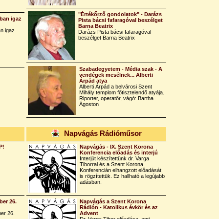
"Értékőrző gondolatok" - Darázs
ban igaz
Pista bácsi fafaragóval beszélget
Barna Beatrix
n igaz
Darázs Pista bácsi fafaragóval
beszélget Barna Beatrix
Szabadegyetem - Média szak - A
vendégek mesélnek... Alberti
Árpád atya
Alberti Árpád a belvárosi Szent
Mihály templom főtisztelendő atyája.
Riporter, operatőr, vágó: Bartha
Ágoston
Napvágás Rádióműsor
P!
Napvágás - IX. Szent Korona
Konferencia előadás és interjú
Interjút készítettünk dr. Varga
Tiborral és a Szent Korona
Konferencián elhangzott előadását
is rögzítettük. Ez hallható a legújabb
adásban.
er 26.
Napvágás a Szent Korona
Rádión - Katolikus évkör és az
er 26.
Advent