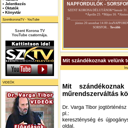
NAPFORDULÓK - SORSFO
•
Jelentkezés
• Oktatók
SZENT KORONA DÉLUTÁNOK*Január 31. *
•
Könyvtár
*Április 25. *Május 16. *Június
20._________________________________
SzentkoronaTV - YouTube
június 20.szombat 14.00 óraNAPFOR
SORSFOR...
Tovább
Szent Korona TV
YouTube csatornája.
Mit szándékoznak velünk t
Ír
VIDEÓK
Mit szándékoznak
műrendszerváltás kö
Dr. Varga Tibor jogtörténész
pl.:
kereszténység és újpogánys
oldal.