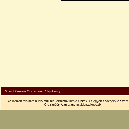
Szent Korona Országáért Alapítvány
Az oldalon található audió, vizuális tartalmak illetve cikkek, és egyéb szövegek a Szen
Országáért Alapítvány tulajdonát képezik.