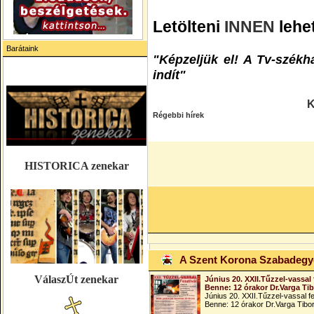
Letölteni
INNEN
lehet
Barátaink
"Képzeljük el! A Tv-szék
indít"
K
Régebbi hírek
HISTORICA zenekar
A Szent Korona Szabadeg
VálaszÚt zenekar
Június 20. XXII.Tűzzel-vassal 
Benne: 12 órakor Dr.Varga Ti
Június 20. XXII.Tűzzel-vassal fe
Benne: 12 órakor Dr.Varga Tibo