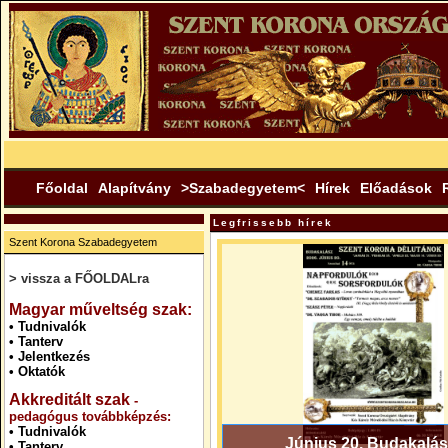
Főoldal
Alapítvány
>Szabadegyetem<
Hírek
Előadások
Legfrissebb hírek
Szent Korona Szabadegyetem
> vissza a FŐOLDALra
.
Magyar műveltség szak:
•
Tudnivalók
•
Tanterv
•
Jelentkezés
•
Oktatók
Akkreditált szak
-
pedagógus továbbképzés:
•
Tudnivalók
Június 20. Budakalás
•
Tanterv