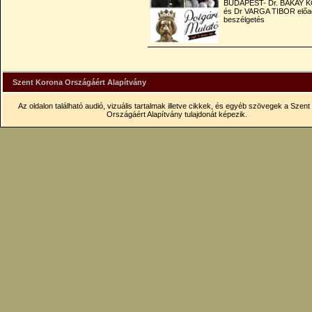
BUDAPEST- Dr. BAKAY 
és Dr VARGA TIBOR előa
beszélgetés
Szent Korona Országáért Alapítvány
Az oldalon található audió, vizuális tartalmak illetve cikkek, és egyéb szövegek a Szen
Országáért Alapítvány tulajdonát képezik.