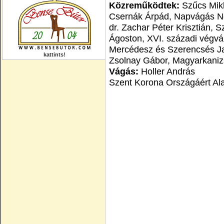
Közreműködtek:
Szűcs Mikl
Csernák Árpád, Napvágás Ne
dr. Zachar Péter Krisztián, S
Ágoston, XVI. századi végvár
Mercédesz és Szerencsés Ja
kattints!
Zsolnay Gábor, Magyarkaniz
Vágás:
Holler András
Szent Korona Országáért Al