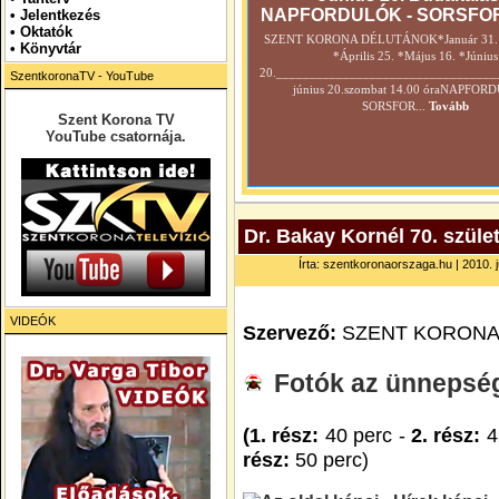
NAPFORDULÓK - SORSFO
•
Jelentkezés
• Oktatók
SZENT KORONA DÉLUTÁNOK*Január 31. *
•
Könyvtár
*Április 25. *Május 16. *Június
20._________________________________
SzentkoronaTV - YouTube
június 20.szombat 14.00 óraNAPFOR
SORSFOR...
Tovább
Szent Korona TV
YouTube csatornája.
Dr. Bakay Kornél 70. szül
Írta: szentkoronaorszaga.hu | 2010. jú
VIDEÓK
Szervező:
SZENT KORONA
Fotók az ünnepségr
(1. rész:
40 perc -
2. rész:
4
rész:
50 perc)