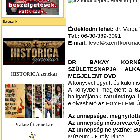
Barátaink
Érdeklődni lehet:
dr. Varga 
Tel.:
06-30-389-3091
E-mail:
level©szentkorona
DR. BAKAY KORN
SZÜLETÉSNAPJA ALK
HISTORICA zenekar
MEGJELENT DVD
A könyvvel együtt és külön i
A könyvben megjelent a
S
hallgatójának
tanulmánya
i
elolvasható az
EGYETEMI 
Az ünnepséget megnyitott
Az ünnepség műsorvezetőj
VálaszÚt zenekar
Az ünnepség helyszíne:
Bud
Múzeum - Király Pince