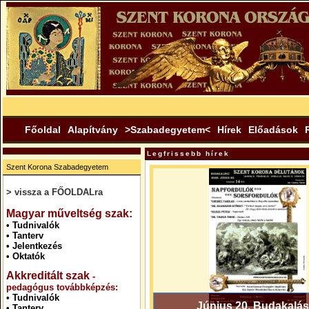
Főoldal
Alapítvány
>Szabadegyetem<
Hírek
Előadások
Legfrissebb hírek
Szent Korona Szabadegyetem
> vissza a FŐOLDALra
.
Magyar műveltség szak:
•
Tudnivalók
•
Tanterv
•
Jelentkezés
•
Oktatók
Akkreditált szak
-
pedagógus továbbképzés:
•
Tudnivalók
Június 20. Budakalás
•
Tanterv