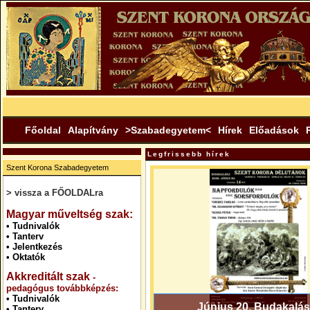
Főoldal
Alapítvány
>Szabadegyetem<
Hírek
Előadások
Legfrissebb hírek
Szent Korona Szabadegyetem
> vissza a FŐOLDALra
.
Magyar műveltség szak:
•
Tudnivalók
•
Tanterv
•
Jelentkezés
•
Oktatók
Akkreditált szak
-
pedagógus továbbképzés:
•
Tudnivalók
Június 20. Budakalás
•
Tanterv