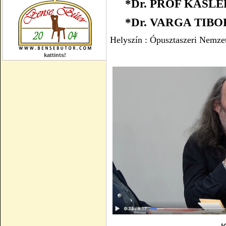
*
Dr.
PROF KÁSLE
*
Dr. VARGA TIBO
Helyszín : Ópusztaszeri Nemze
kattints!