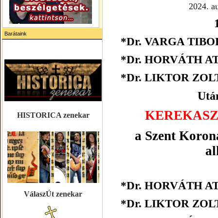
2024. a
Barátaink
*
Dr. VARGA TIBO
*
Dr.
HORVÁTH AT
*
Dr.
LIKTOR ZOL
Utá
KEREKASZ
HISTORICA zenekar
a Szent Korona
al
*
Dr.
HORVÁTH AT
VálaszÚt zenekar
*
Dr.
LIKTOR ZOL