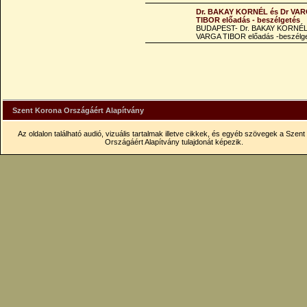
Dr. BAKAY KORNÉL és Dr VA
TIBOR előadás - beszélgetés
BUDAPEST- Dr. BAKAY KORNÉL
VARGA TIBOR előadás -beszélg
Szent Korona Országáért Alapítvány
Az oldalon található audió, vizuális tartalmak illetve cikkek, és egyéb szövegek a Szen
Országáért Alapítvány tulajdonát képezik.