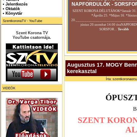
NAPFORDULÓK - SORSFO
•
Jelentkezés
• Oktatók
SZENT KORONA DÉLUTÁNOK*Január 31. *
•
Könyvtár
*Április 25. *Május 16. *Június
20._________________________________
SzentkoronaTV - YouTube
június 20.szombat 14.00 óraNAPFOR
SORSFOR...
Tovább
Szent Korona TV
YouTube csatornája.
Augusztus 17. MOGY Benne
kerekasztal
Írta: szentkoronaorsz
VIDEÓK
ÓPUSZ
B
SZENT KORON
A