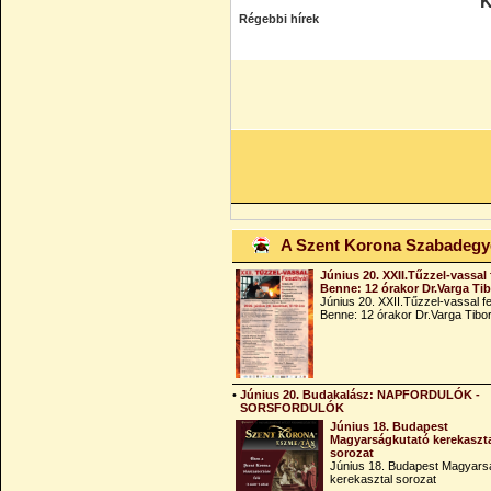
K
Régebbi hírek
A Szent Korona Szabadeg
Június 20. XXII.Tűzzel-vassal 
Benne: 12 órakor Dr.Varga Ti
Június 20. XXII.Tűzzel-vassal fe
Benne: 12 órakor Dr.Varga Tibo
•
Június 20. Budakalász: NAPFORDULÓK -
SORSFORDULÓK
Június 18. Budapest
Magyarságkutató kerekaszt
sorozat
Június 18. Budapest Magyars
kerekasztal sorozat