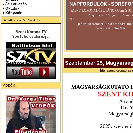
NAPFORDULÓK - SORSFO
•
Jelentkezés
• Oktatók
SZENT KORONA DÉLUTÁNOK*Január 31. *
•
Könyvtár
*Április 25. *Május 16. *Június
20._________________________________
SzentkoronaTV - YouTube
június 20.szombat 14.00 óraNAPFOR
SORSFOR...
Tovább
Szent Korona TV
YouTube csatornája.
Szeptember 25, Magyarségk
Írta: szentkoronaorsza
VIDEÓK
MAGYARSÁGKUTATÓ 
SZENT K
A ren
Dr. M
Magyarságku
2025. szeptemb