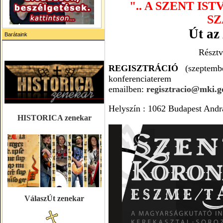
".. A SZENT I
SZ
Út az 
Barátaink
Részt
REGISZTRÁCIÓ
(szeptemb
konferenciaterem
emailben:
regisztracio@mki.g
Helyszín : 1062 Budapest Andrá
HISTORICA zenekar
VálaszÚt zenekar