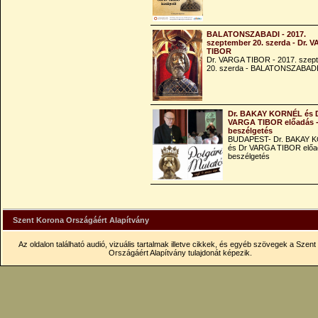
BALATONSZABADI - 2017.
szeptember 20. szerda - Dr. 
TIBOR
Dr. VARGA TIBOR - 2017. szep
20. szerda - BALATONSZABAD
Dr. BAKAY KORNÉL és 
VARGA TIBOR előadás 
beszélgetés
BUDAPEST- Dr. BAKAY 
és Dr VARGA TIBOR előa
beszélgetés
Szent Korona Országáért Alapítvány
Az oldalon található audió, vizuális tartalmak illetve cikkek, és egyéb szövegek a Szen
Országáért Alapítvány tulajdonát képezik.