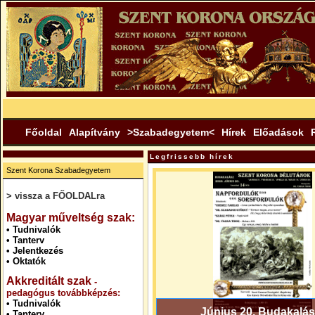
Főoldal
Alapítvány
>Szabadegyetem<
Hírek
Előadások
Legfrissebb hírek
Szent Korona Szabadegyetem
> vissza a FŐOLDALra
.
Magyar műveltség szak:
•
Tudnivalók
•
Tanterv
•
Jelentkezés
•
Oktatók
Akkreditált szak
-
pedagógus továbbképzés:
•
Tudnivalók
Június 20. Budakalás
•
Tanterv