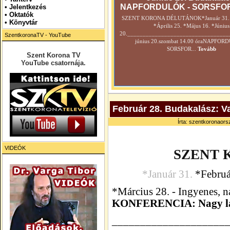
NAPFORDULÓK - SORSFO
•
Jelentkezés
• Oktatók
SZENT KORONA DÉLUTÁNOK*Január 31. *
•
Könyvtár
*Április 25. *Május 16. *Június
20._________________________________
SzentkoronaTV - YouTube
június 20.szombat 14.00 óraNAPFOR
SORSFOR...
Tovább
Szent Korona TV
YouTube csatornája.
Február 28. Budakalász: Va
Írta: szentkoronaorsz
VIDEÓK
SZENT 
*Január 31.
*Februá
*Március 28. - Ingyenes, 
KONFERENCIA:
Nagy l
____________________