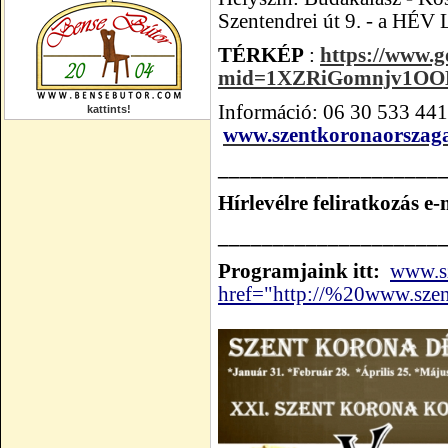
Szentendrei út 9. - a
HÉV L
TÉRKÉP
:
https://www.g
mid=1XZRiGomnjv1OO
Információ: 06 30 533 44
kattints!
www.szentkoronaorszag
____________________
Hírlevélre feliratkozás e
____________________
Programjaink itt:
www.s
href="http://%20www.sze