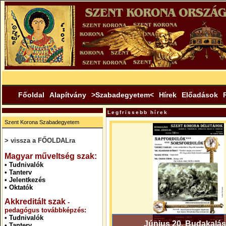
Főoldal
Alapítvány
>Szabadegyetem<
Hírek
Előadások
Legfrissebb hírek
Szent Korona Szabadegyetem
> vissza a FŐOLDALra
.
Magyar műveltség szak:
•
Tudnivalók
•
Tanterv
•
Jelentkezés
•
Oktatók
Akkreditált szak
-
pedagógus továbbképzés:
•
Tudnivalók
Június 20. Budakalás
•
Tanterv