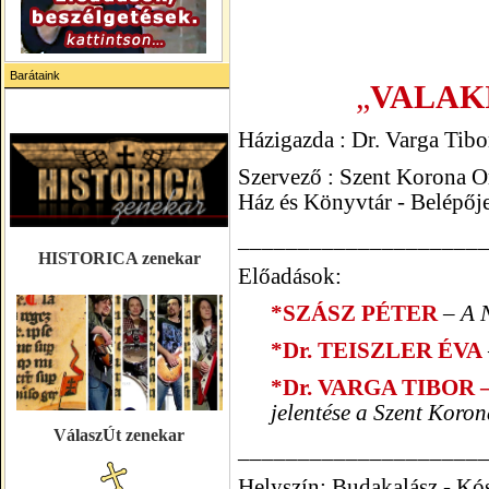
Barátaink
„
VALAK
Házigazda : Dr. Varga Tibo
Szervező : Szent Korona O
Ház és Könyvtár -
Belépője
____________________
HISTORICA zenekar
Előadások:
*SZÁSZ PÉTER
– A 
*Dr. TEISZLER ÉVA
*Dr. VARGA TIBOR 
jelentése a Szent Koron
VálaszÚt zenekar
____________________
Helyszín: Budakalász - Kó