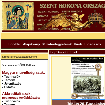
Főoldal
Alapítvány
>Szabadegyetem<
Hírek
Előadások
Legfrissebb hírek
Szent Korona Szabadegyetem
> vissza a FŐOLDALra
.
Magyar műveltség szak:
•
Tudnivalók
•
Tanterv
•
Jelentkezés
•
Oktatók
Akkreditált szak
-
pedagógus továbbképzés:
•
Tudnivalók
Június 20. Budakalás
•
Tanterv