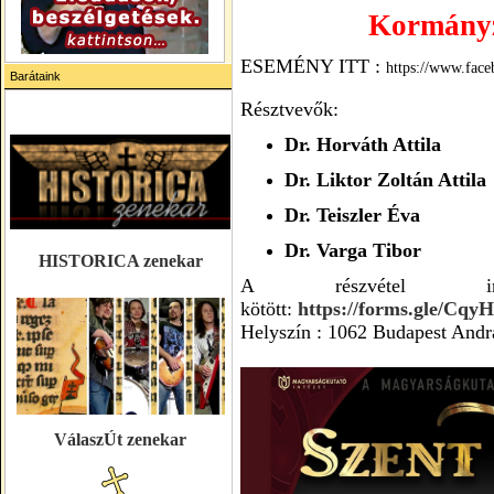
Kormányz
ESEMÉNY ITT :
https://www.fac
Barátaink
Résztvevők:
Dr. Horváth Attila
Dr. Liktor Zoltán Attila
Dr. Teiszler Éva
Dr. Varga Tibor
HISTORICA zenekar
A részvétel ingy
kötött:
https://forms.gle/Cq
Helyszín : 1062 Budapest Andrá
VálaszÚt zenekar