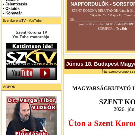
NAPFORDULÓK - SORSFO
•
Jelentkezés
• Oktatók
SZENT KORONA DÉLUTÁNOK*Január 31. *
•
Könyvtár
*Április 25. *Május 16. *Június
20._________________________________
SzentkoronaTV - YouTube
június 20.szombat 14.00 óraNAPFOR
SORSFOR...
Tovább
Szent Korona TV
YouTube csatornája.
Június 18. Budapest Magya
Írta: szentkoronaorsza
VIDEÓK
MAGYARSÁGKUTATÓ 
SZENT K
2026.
jún
Úton a Szent Koron