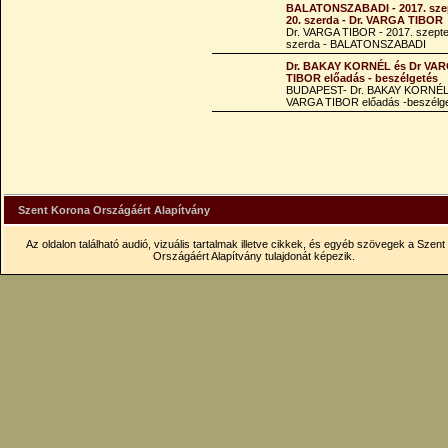
BALATONSZABADI - 2017. sze
20. szerda - Dr. VARGA TIBOR
Dr. VARGA TIBOR - 2017. szept
szerda - BALATONSZABADI
Dr. BAKAY KORNÉL és Dr VA
TIBOR előadás - beszélgetés
BUDAPEST- Dr. BAKAY KORNÉL
VARGA TIBOR előadás -beszélg
Szent Korona Országáért Alapítvány
Az oldalon található audió, vizuális tartalmak illetve cikkek, és egyéb szövegek a Szen
Országáért Alapítvány tulajdonát képezik.