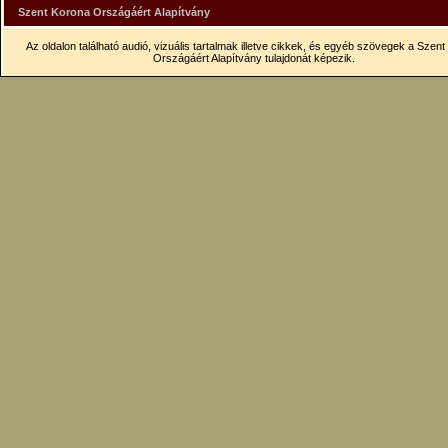
Szent Korona Országáért Alapítvány
Az oldalon található audió, vizuális tartalmak illetve cikkek, és egyéb szövegek a Szen
Országáért Alapítvány tulajdonát képezik.