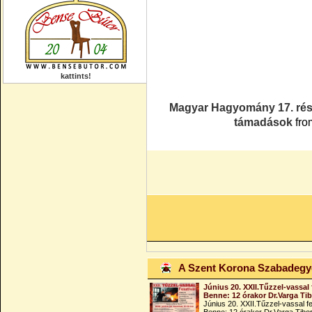
kattints!
Magyar Hagyomány 17. rész -
támadások
fr
A Szent Korona Szabadeg
Június 20. XXII.Tűzzel-vassal 
Benne: 12 órakor Dr.Varga Ti
Június 20. XXII.Tűzzel-vassal fe