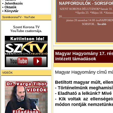
NAPFORDULÓK - SORSFO
•
Jelentkezés
• Oktatók
SZENT KORONA DÉLUTÁNOK*Január 31. *
•
Könyvtár
*Április 25. *Május 16. *Június
20._________________________________
SzentkoronaTV - YouTube
június 20.szombat 14.00 óraNAPFOR
SORSFOR...
Tovább
Szent Korona TV
YouTube csatornája.
Magyar Hagyomány 17. rész
intézett támadások
Magyar Hagyomány című műs
VIDEÓK
Betiltott magyar múlt, ell
- Történelmünk meghamisí
- Eladható a lelkünk? Mivé
- Kik voltak az ellensége
módon rontják nemzetünk