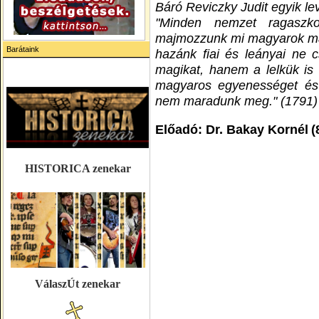
Báró Reviczky Judit egyik le
"Minden nemzet ragaszk
majmozzunk mi magyarok más
Barátaink
hazánk fiai és leányai ne c
magikat, hanem a lelkük is
magyaros egyenességet és a
nem maradunk meg." (1791)
Előadó: Dr. Bakay Kornél
(
HISTORICA zenekar
VálaszÚt zenekar