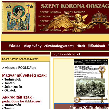
Főoldal
Alapítvány
>Szabadegyetem<
Hírek
Előadások
Legfrissebb hírek
Szent Korona Szabadegyetem
> vissza a FŐOLDALra
.
Magyar műveltség szak:
•
Tudnivalók
•
Tanterv
•
Jelentkezés
•
Oktatók
Akkreditált szak
-
pedagógus továbbképzés:
•
Tudnivalók
Június 20. Budakalás
•
Tanterv