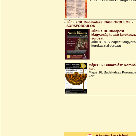
Benne: 12 órakor Dr.Varga Tibo
•
Június 20. Budakalász: NAPFORDULÓK -
SORSFORDULÓK
Június 18. Budapest
Magyarságkutató kerekaszt
sorozat
Június 18. Budapest Magyars
kerekasztal sorozat
Május 16. Budakalász Koroná
kert
Május 16. Budakalász Koronába
kert