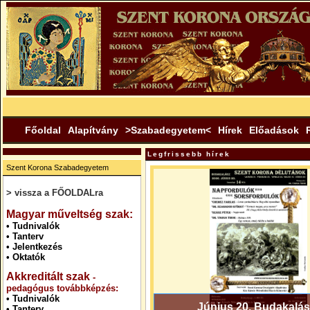
Főoldal
Alapítvány
>Szabadegyetem<
Hírek
Előadások
Legfrissebb hírek
Szent Korona Szabadegyetem
> vissza a FŐOLDALra
.
Magyar műveltség szak:
•
Tudnivalók
•
Tanterv
•
Jelentkezés
•
Oktatók
Akkreditált szak
-
pedagógus továbbképzés:
•
Tudnivalók
Június 20. Budakalás
•
Tanterv