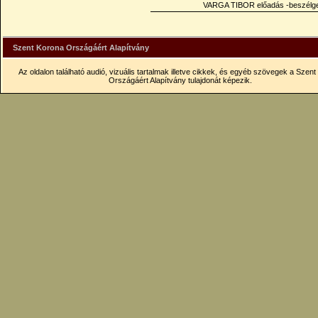
VARGA TIBOR előadás -beszélg
Szent Korona Országáért Alapítvány
Az oldalon található audió, vizuális tartalmak illetve cikkek, és egyéb szövegek a Szen
Országáért Alapítvány tulajdonát képezik.