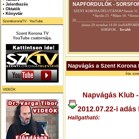
NAPFORDULÓK - SORSFO
•
Jelentkezés
• Oktatók
SZENT KORONA DÉLUTÁNOK*Január 31. *
•
Könyvtár
*Április 25. *Május 16. *Június
20._________________________________
SzentkoronaTV - YouTube
június 20.szombat 14.00 óraNAPFOR
SORSFOR...
Tovább
Szent Korona TV
YouTube csatornája.
Napvágás a Szent Korona R
Írta: sze
VIDEÓK
Napvágás Klub - 
2012.07.22-i adás 
Hallgatható
: