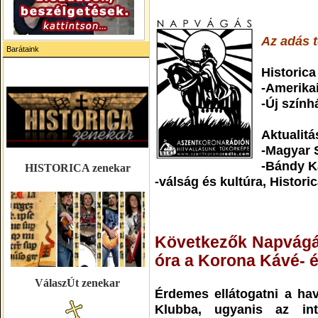
Az adás 
Barátaink
Historica
-Amerikai
-Új szín
Aktualit
-Magyar 
-Bándy Ka
HISTORICA zenekar
-válság és kultúra, Histori
Következők Napvágás
óra a Korona Kávé- 
VálaszÚt zenekar
Érdemes ellátogatni a h
Klubba, ugyanis az inte