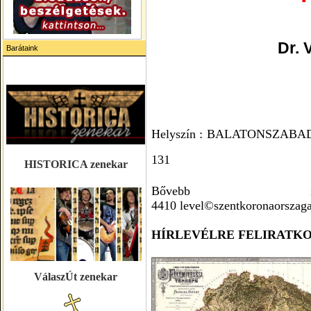
Dr.
Barátaink
Helyszín : BALATONSZABADI -
131
HISTORICA zenekar
Bővebb info
4410
level©szentkoronaorszag
HÍRLEVÉLRE FELIRATK
VálaszÚt zenekar