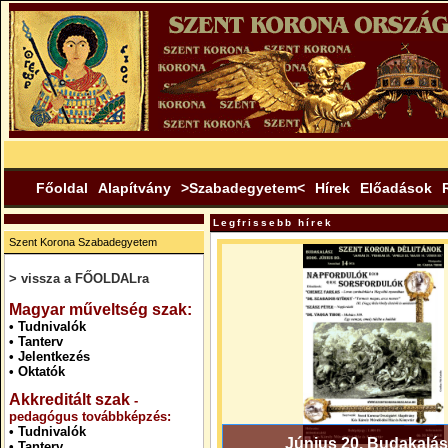
Főoldal
Alapítvány
>Szabadegyetem<
Hírek
Előadások
Legfrissebb hírek
Szent Korona Szabadegyetem
> vissza a FŐOLDALra
.
Magyar műveltség szak:
•
Tudnivalók
•
Tanterv
•
Jelentkezés
•
Oktatók
Akkreditált szak
-
pedagógus továbbképzés:
•
Tudnivalók
Június 20. Budakalás
•
Tanterv