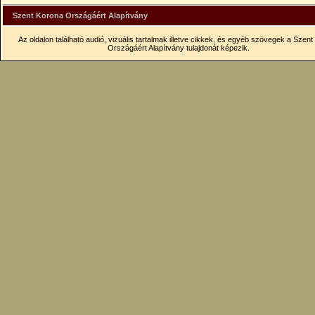
Szent Korona Országáért Alapítvány
Az oldalon található audió, vizuális tartalmak illetve cikkek, és egyéb szövegek a Szen
Országáért Alapítvány tulajdonát képezik.