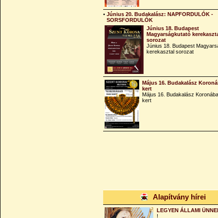
•
Június 20. Budakalász: NAPFORDULÓK -
SORSFORDULÓK
Június 18. Budapest
Magyarságkutató kerekaszt
sorozat
Június 18. Budapest Magyars
kerekasztal sorozat
Május 16. Budakalász Koroná
kert
Május 16. Budakalász Koronába
kert
Alapítvány hírei
LEGYEN ÁLLAMI ÜNNE
!