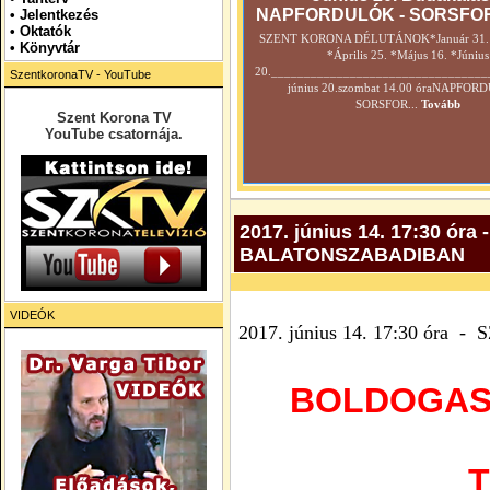
NAPFORDULÓK - SORSFO
•
Jelentkezés
• Oktatók
SZENT KORONA DÉLUTÁNOK*Január 31. *
•
Könyvtár
*Április 25. *Május 16. *Június
20._________________________________
SzentkoronaTV - YouTube
június 20.szombat 14.00 óraNAPFOR
SORSFOR...
Tovább
Szent Korona TV
YouTube csatornája.
2017. június 14. 17:30 ór
BALATONSZABADIBAN
VIDEÓK
2017. június 14. 17:30 óra 
BOLDOGAS