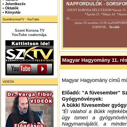
NAPFORDULÓK - SORSFO
•
Jelentkezés
• Oktatók
SZENT KORONA DÉLUTÁNOK*Január 31. *
•
Könyvtár
*Április 25. *Május 16. *Június
20._________________________________
SzentkoronaTV - YouTube
június 20.szombat 14.00 óraNAPFOR
SORSFOR...
Tovább
Szent Korona TV
YouTube csatornája.
Magyar Hagyomány 11. ré
Magyar Hagyomány című műs
VIDEÓK
Előadó: "A füvesember" Sz
Gyógynövények:
A bükki füvesember gyógy
"Él valahol a Bükk rejtekéb
úgy ismeri a gyógynövé
Nagymamájától, a mindent