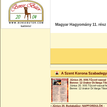
Magyar Hagyomány 11. rész
kattints!
A Szent Korona Szabadeg
Június 20. XXII.Tűzzel-vassal 
Benne: 12 órakor Dr.Varga Ti
Június 20. XXII.Tűzzel-vassal fe
Benne: 12 órakor Dr.Varga Tibo
•
Június 20. Budakalász: NAPFORDULÓK -