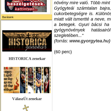
növény mire való. Több mint
Gyógyteái számtalan bajra
cukorbetegségre is. Különös
Barátaink
miatt vált ismertté a neve, 
a betegek. Gyuri bácsi h
gyógynövények hatásai
szegletében..."
(forrás:
www.gyorgytea.hu)
(60 perc)
HISTORICA zenekar
VálaszÚt zenekar