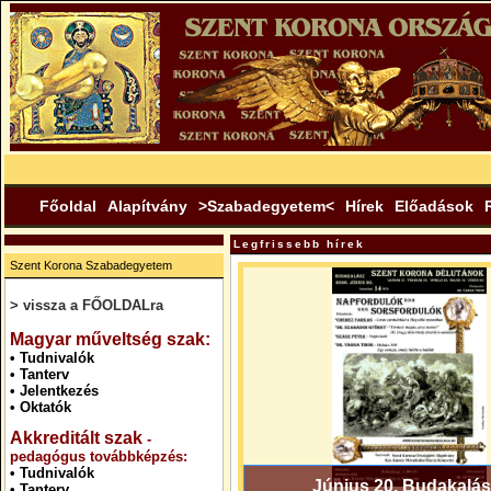
Főoldal
Alapítvány
>Szabadegyetem<
Hírek
Előadások
Legfrissebb hírek
Szent Korona Szabadegyetem
> vissza a FŐOLDALra
.
Magyar műveltség szak:
•
Tudnivalók
•
Tanterv
•
Jelentkezés
•
Oktatók
Akkreditált szak
-
pedagógus továbbképzés:
•
Tudnivalók
Június 20. Budakalás
•
Tanterv