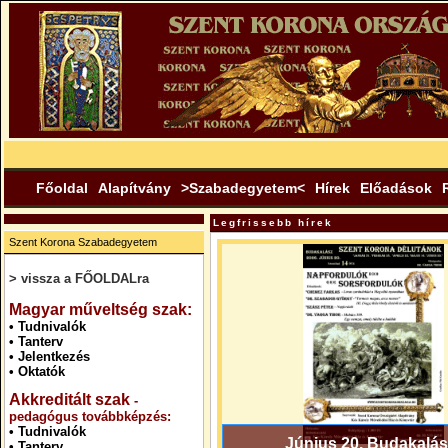
Főoldal
Alapítvány
>Szabadegyetem<
Hírek
Előadások
Legfrissebb hírek
Szent Korona Szabadegyetem
> vissza a FŐOLDALra
.
Magyar műveltség szak:
•
Tudnivalók
•
Tanterv
•
Jelentkezés
•
Oktatók
Akkreditált szak
-
pedagógus továbbképzés:
•
Tudnivalók
Június 20. Budakalás
•
Tanterv