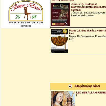
SORSFORDULÓK
Június 18. Budapest
Magyarságkutató kerekaszt
sorozat
Június 18. Budapest Magyars
kerekasztal sorozat
kattints!
Május 16. Budakalász Koroná
kert
Május 16. Budakalász Koronába
kert
Alapítvány hírei
LEGYEN ÁLLAMI ÜNNE
!