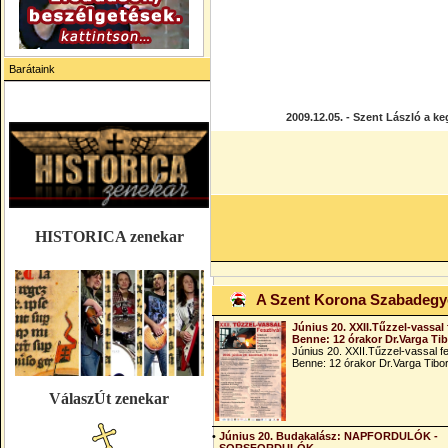
Barátaink
2009.12.05. - Szent László a ke
HISTORICA zenekar
A Szent Korona Szabadeg
Június 20. XXII.Tűzzel-vassal 
Benne: 12 órakor Dr.Varga Ti
Június 20. XXII.Tűzzel-vassal fe
Benne: 12 órakor Dr.Varga Tibo
VálaszÚt zenekar
•
Június 20. Budakalász: NAPFORDULÓK -