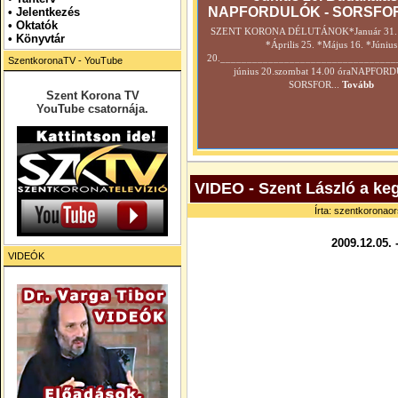
NAPFORDULÓK - SORSFO
•
Jelentkezés
• Oktatók
SZENT KORONA DÉLUTÁNOK*Január 31. *
•
Könyvtár
*Április 25. *Május 16. *Június
20._________________________________
SzentkoronaTV - YouTube
június 20.szombat 14.00 óraNAPFOR
SORSFOR...
Tovább
Szent Korona TV
YouTube csatornája.
VIDEO - Szent László a keg
Írta: szentkoronaor
2009.12.05. 
VIDEÓK