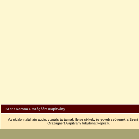
Szent Korona Országáért Alapítvány
Az oldalon található audió, vizuális tartalmak illetve cikkek, és egyéb szövegek a Szen
Országáért Alapítvány tulajdonát képezik.