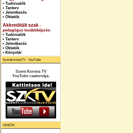
•
Tudnivalók
•
Tanterv
•
Jelentkezés
•
Oktatók
Akkreditált szak
-
pedagógus továbbképzés:
•
Tudnivalók
•
Tanterv
•
Jelentkezés
• Oktatók
•
Könyvtár
SzentkoronaTV - YouTube
Szent Korona TV
YouTube csatornája.
VIDEÓK