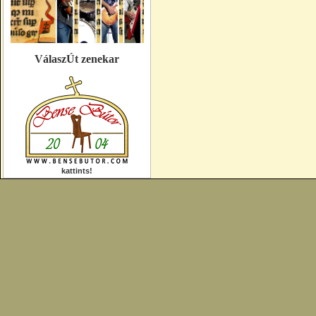
VálaszÚt zenekar
kattints!