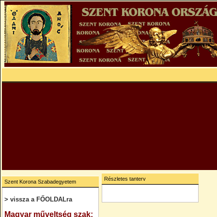
Részletes tanterv
Szent Korona Szabadegyetem
> vissza a FŐOLDALra
.
Magyar műveltség szak: