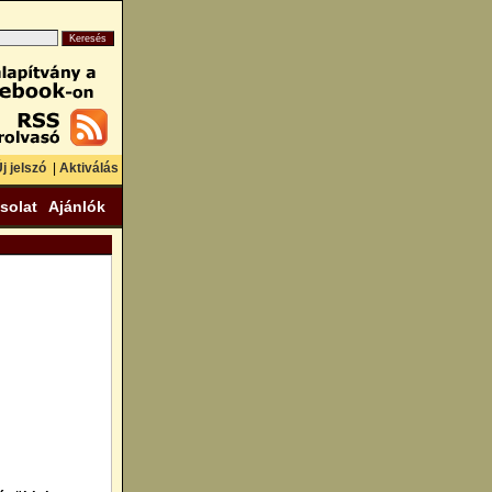
j jelszó
|
Aktiválás
solat
Ajánlók