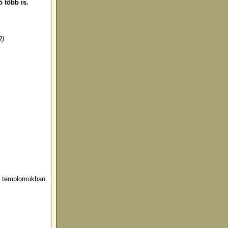
 több is.
R)
ox templomokban