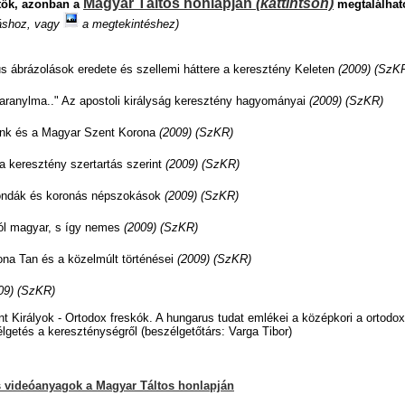
Magyar Táltos honlapján
(kattintson)
tők, azonban a
megtalálható
áshoz, vagy
a megtekintéshez)
s ábrázolások eredete és szellemi háttere a keresztény Keleten
(2009)
(SzK
 aranylma.." Az apostoli királyság keresztény hagyományai
(2009)
(SzKR)
nk és a Magyar Szent Korona
(2009)
(SzKR)
 keresztény szertartás szerint
(2009) (SzKR)
ndák és koronás népszokások
(2009) (SzKR)
l magyar, s így nemes
(2009) (SzKR)
na Tan és a közelmúlt történései
(2009) (SzKR)
09) (SzKR)
t Királyok - Ortodox freskók. A hungarus tudat emlékei a középkori a ortod
getés a kereszténységről (beszélgetőtárs: Varga Tibor)
és videóanyagok a
Magyar Táltos
honlapján