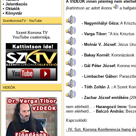
A VIDEÓK innen jelenleg nem elérhe
•
Jelentkezés
(kattintson az adott ikonra
a hallgat
• Oktatók
•
Könyvtár
SzentkoronaTV - YouTube
- Nagymihályi Géza:
A Krisztu
Szent Korona TV
- Varga Tibor:
"A kis Krisztus
YouTube csatornája.
- Molnár V. József:
Jézus Uru
- Bakay Kornél:
Koronázások a
- Gál Péter József:
Korona mo
- Limbacher Gábor:
Parasztbó
- Tóth Zoltán J. :
A Szent Koro
VIDEÓK
- Zachar József emlékére
(20
nem elérhető...
-
Harangozó Imre:
Szen
nem elérhető...
-
Balczó András:
Beszél
Kapcsolódó:
- IV. Szt. Korona Konferencia hang 