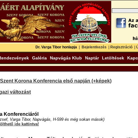
Dr. Varga Tibor honlapja
|
Bejelentkezés
|
Regisztráció
|
Ú
Rendezvények
Galéria
Napvágás Klub
Naptár
Letöltések
Kapc
V. Szent Korona Konferencia első napján (+képek)
gazi változást
a Konferenciáról
ózsef, Varga Tibor, Napvágás, H-599 és még sokan mások)
ölthető ide kattintva!