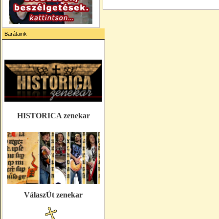
Barátaink
HISTORICA zenekar
VálaszÚt zenekar