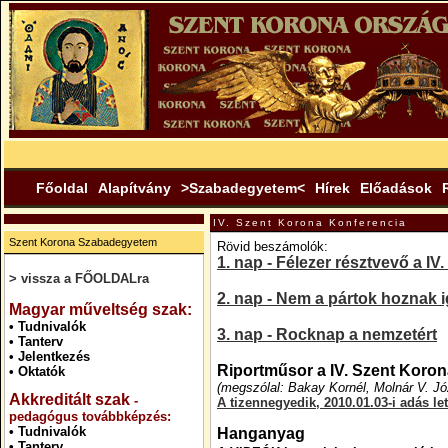
Főoldal
Alapítvány
>Szabadegyetem<
Hírek
Előadások
IV. Szent Korona Konferencia
Szent Korona Szabadegyetem
Rövid beszámolók:
1. nap - Félezer résztvevő a I
> vissza a FŐOLDALra
.
2. nap - Nem a pártok hoznak i
Magyar műveltség szak:
•
Tudnivalók
3. nap - Rocknap a nemzetért
•
Tanterv
•
Jelentkezés
Riportműsor a IV. Szent Koron
•
Oktatók
(megszólal: Bakay Kornél, Molnár V. J
Akkreditált szak
-
A tizennegyedik, 2010.01.03-i adás let
pedagógus továbbképzés:
•
Tudnivalók
Hanganyag
•
Tanterv