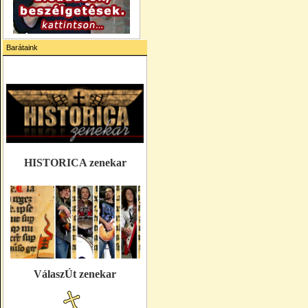
Barátaink
HISTORICA zenekar
VálaszÚt zenekar