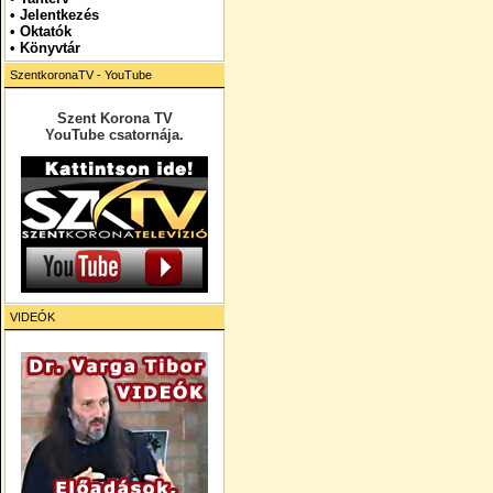
•
Jelentkezés
• Oktatók
•
Könyvtár
SzentkoronaTV - YouTube
Szent Korona TV
YouTube csatornája.
VIDEÓK