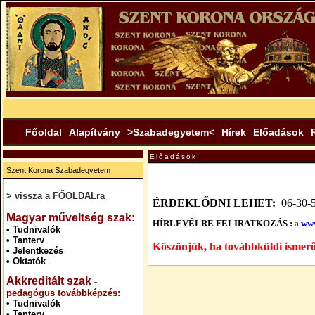
Főoldal
Alapítvány
>Szabadegyetem<
Hírek
Előadások
Előadások
Szent Korona Szabadegyetem
> vissza a FŐOLDALra
ÉRDEKLŐDNI LEHET:
06-30-
.
Magyar műveltség szak:
HÍRLEVÉLRE FELIRATKOZÁS :
a
www
•
Tudnivalók
•
Tanterv
Köszönjük, ha továbbküldi ismerő
•
Jelentkezés
•
Oktatók
Akkreditált szak
-
pedagógus továbbképzés:
•
Tudnivalók
•
Tanterv