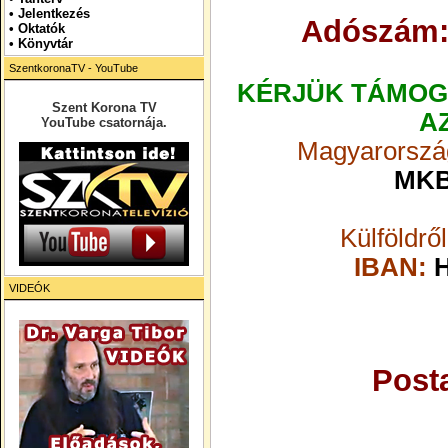
•
Jelentkezés
Adószám:
• Oktatók
•
Könyvtár
SzentkoronaTV - YouTube
KÉRJÜK TÁMOG
Szent Korona TV
A
YouTube csatornája.
Magyarország
MKB
Külföldrő
IBAN:
H
VIDEÓK
Post