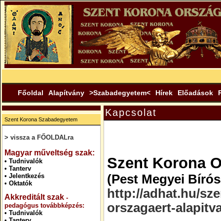
Főoldal
Alapítvány
>Szabadegyetem<
Hírek
Előadások
Kapcsolat
Szent Korona Szabadegyetem
> vissza a FŐOLDALra
.
Magyar műveltség szak:
Szent Korona O
•
Tudnivalók
•
Tanterv
•
Jelentkezés
(Pest Megyei Bírós
•
Oktatók
http://adhat.hu/sz
Akkreditált szak
-
orszagaert-alapitv
pedagógus továbbképzés:
•
Tudnivalók
•
Tanterv