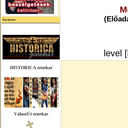
M
(Előadá
Barátaink
level 
HISTORICA zenekar
VálaszÚt zenekar