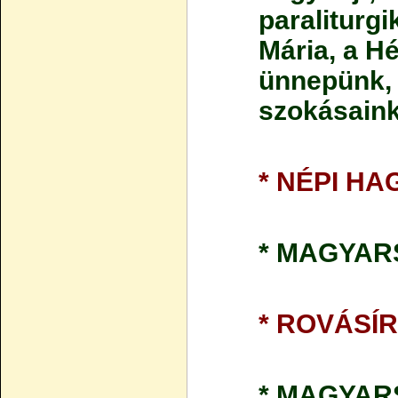
paraliturg
Mária, a H
ünnepünk, 
szokásaink
* NÉPI H
* MAGYAR
* ROVÁSÍ
* MAGYAR