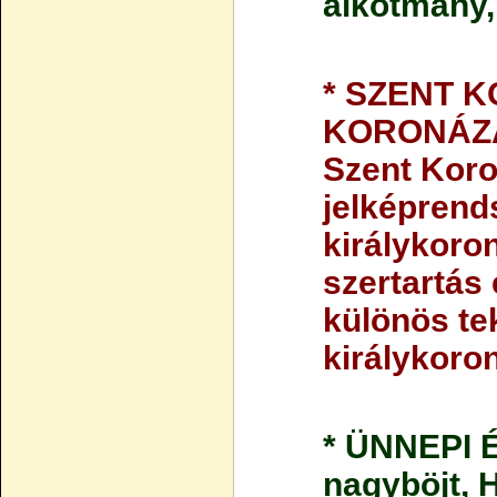
alkotmány,
* SZENT K
KORONÁZÁS
Szent Kor
jelképrend
királykoro
szertartás
különös tek
királykoron
* ÜNNEPI 
nagyböjt, 