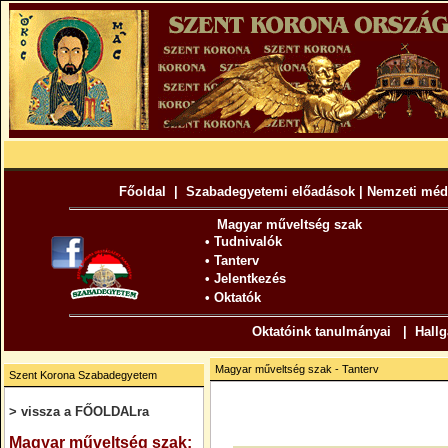
Főoldal
|
Szabadegyetemi előadások
|
Nemzeti méd
Magyar műveltség szak
•
Tudnivalók
•
Tanterv
•
Jelentkezés
•
Oktatók
Oktatóink tanulmányai
|
Hallg
Magyar műveltség szak - Tanterv
Szent Korona Szabadegyetem
> vissza a FŐOLDALra
.
Magyar műveltség szak: