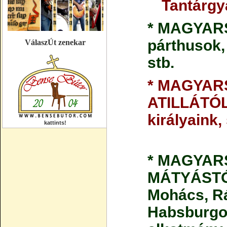
Tantárgy
* MAGYARS
párthusok,
VálaszÚt zenekar
stb.
* MAGYARS
ATILLÁTÓL 
királyaink, 
kattints!
* MAGYARS
MÁTYÁSTÓL
Mohács, Rá
Habsburgok