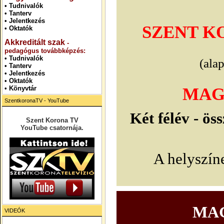
•
Tudnivalók
•
Tanterv
•
Jelentkezés
SZENT K
•
Oktatók
Akkreditált szak
-
pedagógus továbbképzés:
•
Tudnivalók
(alap
•
Tanterv
•
Jelentkezés
• Oktatók
•
Könyvtár
MAG
SzentkoronaTV - YouTube
Két félév - ös
Szent Korona TV
YouTube csatornája.
A helyszíne
.
MA
VIDEÓK