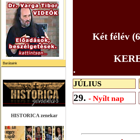
Két félév (
KERE
Barátaink
.
JÚLIUS
29.
- Nyílt nap
HISTORICA zenekar