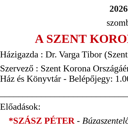
2026.
szomb
A SZENT KOR
Házigazda : Dr. Varga Tibor (Szen
Szervező : Szent Korona Országáé
Ház és Könyvtár -
Belépőjegy: 1.0
____________________________
Előadások:
*SZÁSZ PÉTER
-
Búzaszentel