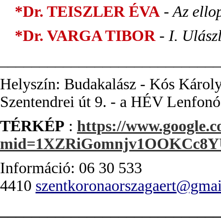
*Dr. TEISZLER ÉVA
- Az ello
*Dr. VARGA TIBOR
- I. Ulás
________________________
____
Helyszín: Budakalász - Kós Károl
Szentendrei út 9. - a
HÉV Lenfonó 
TÉRKÉP
:
https://www.google.c
mid=1XZRiGomnjv1OOKCc8Y
Információ: 06 30 533
4410
szentkoronaorszagaert@gma
____________________________