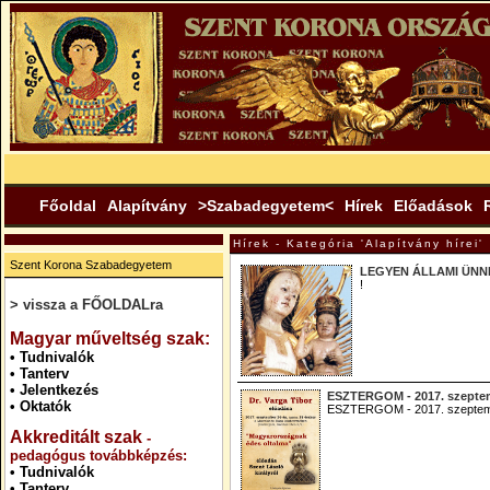
Főoldal
Alapítvány
>Szabadegyetem<
Hírek
Előadások
Hírek - Kategória 'Alapítvány hírei'
Szent Korona Szabadegyetem
LEGYEN ÁLLAMI ÜNN
!
> vissza a FŐOLDALra
.
Magyar műveltség szak:
•
Tudnivalók
•
Tanterv
•
Jelentkezés
ESZTERGOM - 2017. szeptem
•
Oktatók
ESZTERGOM - 2017. szeptemb
Akkreditált szak
-
pedagógus továbbképzés:
•
Tudnivalók
•
Tanterv