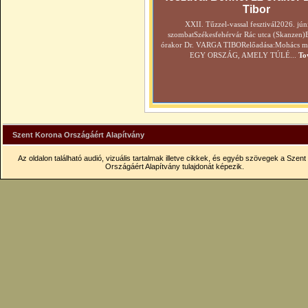
Tibor
XXII. Tűzzel-vassal fesztivál2026. jún
szombatSzékesfehérvár Rác utca (Skanzen)
órakor Dr. VARGA TIBORelőadása:Mohács még
EGY ORSZÁG, AMELY TÚLÉ...
To
Szent Korona Országáért Alapítvány
Az oldalon található audió, vizuális tartalmak illetve cikkek, és egyéb szövegek a Szen
Országáért Alapítvány tulajdonát képezik.