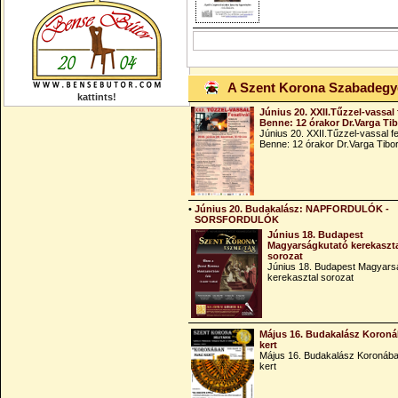
A Szent Korona Szabadeg
kattints!
Június 20. XXII.Tűzzel-vassal 
Benne: 12 órakor Dr.Varga Ti
Június 20. XXII.Tűzzel-vassal fe
Benne: 12 órakor Dr.Varga Tibo
•
Június 20. Budakalász: NAPFORDULÓK -
SORSFORDULÓK
Június 18. Budapest
Magyarságkutató kerekaszt
sorozat
Június 18. Budapest Magyars
kerekasztal sorozat
Május 16. Budakalász Koroná
kert
Május 16. Budakalász Koronába
kert