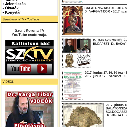
•
Jelentkezés
• Oktatók
BALATONSZABADI - 2017. sz
Dr. VARGA TIBOR - 2017. sz
•
Könyvtár
SzentkoronaTV - YouTube
Szent Korona TV
YouTube csatornája.
Dr. BAKAY KORNÉL és 
BUDAPEST- Dr. BAKAY 
2017. június 17. 16. 30 ó
2017. június 17. - szombat -
VIDEÓK
2017. június 
BALATONSZA
BOLDOGASSZON
Dr. VARGA T