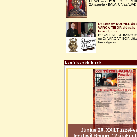
Dr. VARGA TIBOR - 2017. szep
20. szerda - BALATONSZABAD
Dr. BAKAY KORNÉL és 
VARGA TIBOR előadás 
beszélgetés
BUDAPEST- Dr. BAKAY 
és Dr VARGA TIBOR előa
beszélgetés
Legfrissebb hírek
Június 20. XXII.Tűzzel-v
fesztivál Benne: 12 órakor 