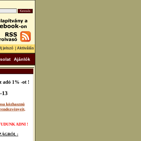
j jelszó
|
Aktiválás
solat
Ajánlók
 adó 1% -ot !
-13
ssa közhasznú
rendezvényeit,
UDUNK ADNI !
ÁGRÓL :