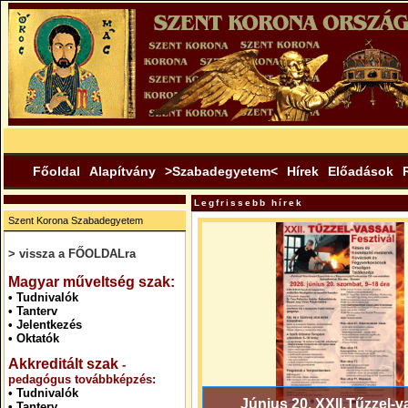
Főoldal
Alapítvány
>Szabadegyetem<
Hírek
Előadások
Legfrissebb hírek
Szent Korona Szabadegyetem
> vissza a FŐOLDALra
.
Magyar műveltség szak:
•
Tudnivalók
•
Tanterv
•
Jelentkezés
•
Oktatók
Akkreditált szak
-
pedagógus továbbképzés:
•
Tudnivalók
Június 20. XXII.Tűzzel-v
•
Tanterv