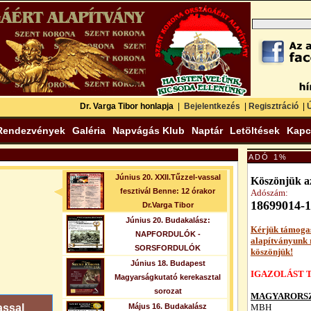
Dr. Varga Tibor honlapja
|
Bejelentkezés
|
Regisztráció
|
Ú
Rendezvények
Galéria
Napvágás Klub
Naptár
Letöltések
Kapc
ADÓ 1%
Június 20. XXII.Tűzzel-vassal
Köszönjük az
fesztivál Benne: 12 órakor
Adószám:
18699014-1
Dr.Varga Tibor
Június 20. Budakalász:
Kérjük támoga
NAPFORDULÓK -
alapítványunk
SORSFORDULÓK
köszönjük!
Június 18. Budapest
IGAZOLÁST T
Magyarságkutató kerekasztal
sorozat
MAGYARORSZ
assal
Május 16. Budakalász
MBH