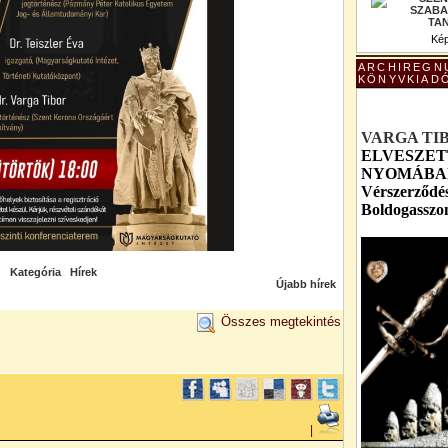
Kép
ARCHIREGN
KÖNYVKIAD
VARGA TI
ELVESZET
NYOMÁBAN 
Vérszerződés
Boldogasszo
Kategória
Hírek
Újabb hírek
Összes megtekintés
|