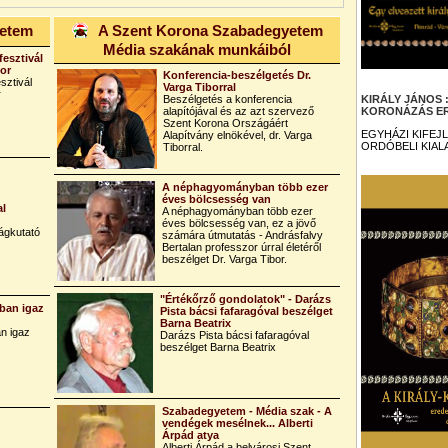
yetem
A Szent Korona Szabadegyetem
Média szakának munkáiból
fesztivál
bor
Konferencia-beszélgetés Dr.
sztivál
Varga Tiborral
r
Beszélgetés a konferencia
KIRÁLY JÁNOS
alapítójával és az azt szervező
KORONÁZÁS ER
Szent Korona Országáért
EGYHÁZI KIFEJ
Alapítvány elnökével, dr. Varga
ORDÓBELI KIAL
Tiborral.
A néphagyományban több ezer
éves bölcsesség van
al
A néphagyományban több ezer
éves bölcsesség van, ez a jövő
ágkutató
számára útmutatás - Andrásfalvy
Bertalan professzor úrral életéről
beszélget Dr. Varga Tibor.
"Értékőrző gondolatok" - Darázs
ban igaz
Pista bácsi fafaragóval beszélget
Barna Beatrix
n igaz
Darázs Pista bácsi fafaragóval
beszélget Barna Beatrix
Szabadegyetem - Média szak - A
vendégek mesélnek... Alberti
Árpád atya
Alberti Árpád a belvárosi Szent