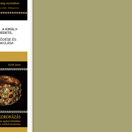
 :
A KIRÁLY-
EDETE,
LŐDÉSE ÉS
AKULÁSA