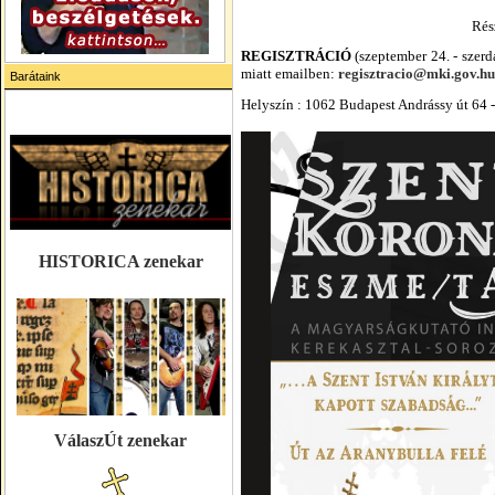
Rés
REGISZTRÁCIÓ
(szeptember 24. - szer
miatt emailben:
regisztracio@mki.gov.hu
Barátaink
Helyszín : 1062 Budapest Andrássy út 64 -
HISTORICA zenekar
VálaszÚt zenekar