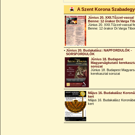
A Szent Korona Szabadeg
Június 20. XXII.Tűzzel-vassal 
Benne: 12 órakor Dr.Varga Ti
Június 20. XXII.Tűzzel-vassal fe
Benne: 12 órakor Dr.Varga Tibo
•
Június 20. Budakalász: NAPFORDULÓK -
SORSFORDULÓK
Június 18. Budapest
Magyarságkutató kerekaszt
sorozat
Június 18. Budapest Magyars
kerekasztal sorozat
Május 16. Budakalász Koroná
kert
Május 16. Budakalász Koronába
kert