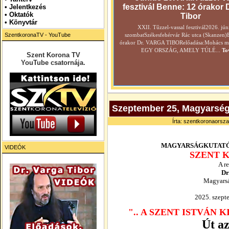
fesztivál Benne: 12 órakor 
•
Jelentkezés
• Oktatók
Tibor
•
Könyvtár
XXII. Tűzzel-vassal fesztivál2026. jún
SzentkoronaTV - YouTube
szombatSzékesfehérvár Rác utca (Skanzen)
órakor Dr. VARGA TIBORelőadása:Mohács még
EGY ORSZÁG, AMELY TÚLÉ...
To
Szent Korona TV
YouTube csatornája.
Szeptember 25, Magyarségk
Írta: szentkoronaorsza
MAGYARSÁGKUTATÓ
VIDEÓK
SZENT 
A r
Dr
Magyarsá
2025. szepte
".. A SZENT ISTVÁN
Út az