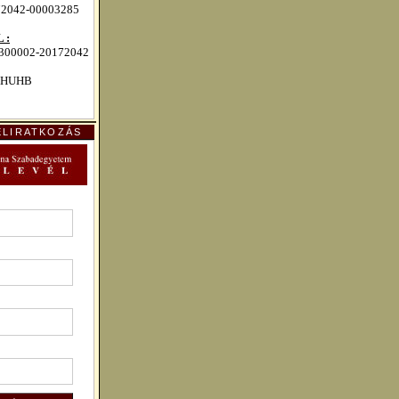
72042-00003285
 :
00002-20172042
HUHB
ELIRATKOZÁS