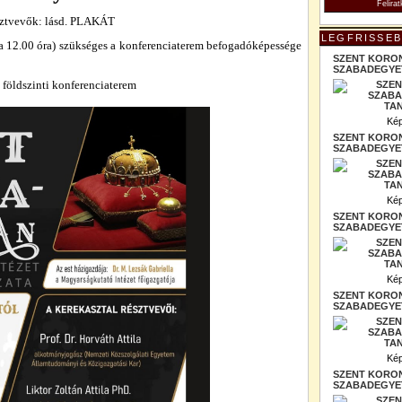
ztvevők: lásd. PLAKÁT
LEGFRISSEB
da 12.00 óra) szükséges a konferenciaterem befogadóképessége
SZENT KORO
SZABADEGYET
 földszinti konferenciaterem
Kép
SZENT KORO
SZABADEGYET
Kép
SZENT KORO
SZABADEGYET
Kép
SZENT KORO
SZABADEGYET
Kép
SZENT KORO
SZABADEGYET