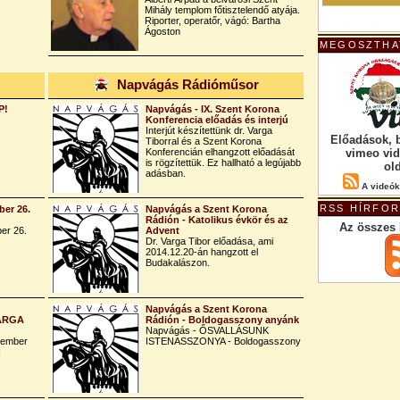
Mihály templom főtisztelendő atyája.
Riporter, operatőr, vágó: Bartha
Ágoston
MEGOSZTHA
Napvágás Rádióműsor
P!
Napvágás - IX. Szent Korona
Konferencia előadás és interjú
Interjút készítettünk dr. Varga
Előadások, 
Tiborral és a Szent Korona
Konferencián elhangzott előadását
vimeo vi
is rögzítettük. Ez hallható a legújabb
ol
adásban.
A videók
RSS HÍRFO
er 26.
Napvágás a Szent Korona
Rádión - Katolikus évkör és az
Az összes 
er 26.
Advent
Dr. Varga Tibor előadása, ami
2014.12.20-án hangzott el
Budakalászon.
Napvágás a Szent Korona
VARGA
Rádión - Boldogasszony anyánk
Napvágás - ŐSVALLÁSUNK
tember
ISTENASSZONYA - Boldogasszony
I