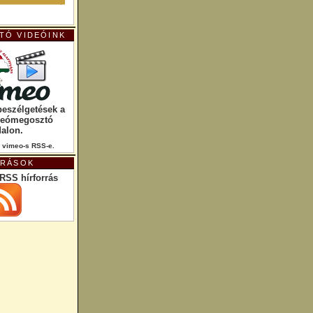
TÓ VIDEÓINK
beszélgetések a
deómegosztó
dalon.
 vimeo-s RSS-e.
RRÁSOK
RSS hírforrás