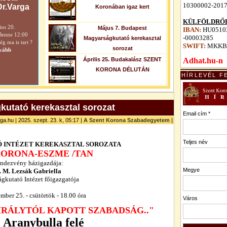
10300002-201
Dr.Varga
Koronában igaz kert
KÜLFÖLDRŐL
ius 20.
Május 7. Budapest
IBAN:
HU05103
Benne 12:00
-00003285
Magyarságkutató kerekasztal
 ma is tart ?
SWIFT:
MKKB
sorozat
vább
Április 25. Budakalász SZENT
Adhat.hu-n
KORONA DÉLUTÁN
HÍRLEVÉL F
utató kerekasztal sorozat
Email cím *
ga.hu | 2025. szept. 23. k, 05:17 |
A Szent Korona Szabadegyetem
|
Teljes név
 INTÉZET
KEREKASZTAL SOROZATA
KORONA-ESZME /TAN
endezvény házigazdája:
Megye
. M. Lezsák Gabriella
gkutató Intézet főigazgatója
mber 25. - csütörtök - 18.00 óra
Város
 KIRÁLYTÓL KAPOTT SZABADSÁG.."
 Aranybulla felé