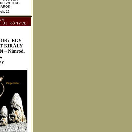
ek: 12
UM
Ó ÚJ KÖNYVE
B
OR:
EGY
T KIRÁLY
– Nimród,
,
ny