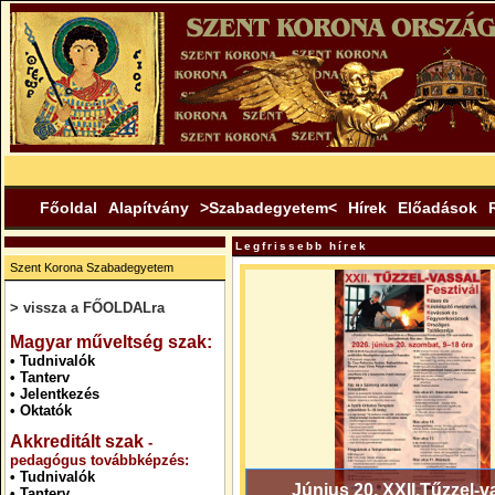
Főoldal
Alapítvány
>Szabadegyetem<
Hírek
Előadások
Legfrissebb hírek
Szent Korona Szabadegyetem
> vissza a FŐOLDALra
.
Magyar műveltség szak:
•
Tudnivalók
•
Tanterv
•
Jelentkezés
•
Oktatók
Akkreditált szak
-
pedagógus továbbképzés:
•
Tudnivalók
Június 20. XXII.Tűzzel-v
•
Tanterv