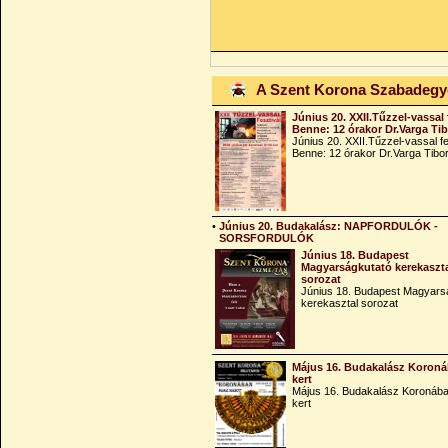
A Szent Korona Szabadeg
Június 20. XXII.Tűzzel-vassal 
Benne: 12 órakor Dr.Varga Ti
Június 20. XXII.Tűzzel-vassal fe
Benne: 12 órakor Dr.Varga Tibo
•
Június 20. Budakalász: NAPFORDULÓK -
SORSFORDULÓK
Június 18. Budapest
Magyarságkutató kerekaszt
sorozat
Június 18. Budapest Magyars
kerekasztal sorozat
Május 16. Budakalász Koroná
kert
Május 16. Budakalász Koronába
kert