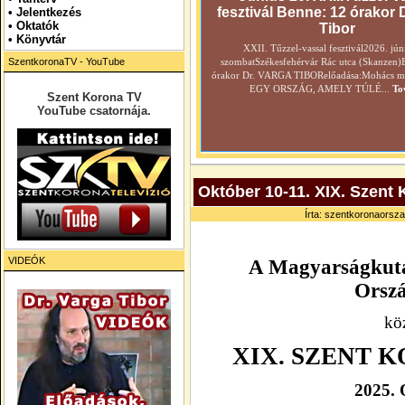
fesztivál Benne: 12 órakor 
•
Jelentkezés
• Oktatók
Tibor
•
Könyvtár
XXII. Tűzzel-vassal fesztivál2026. jún
SzentkoronaTV - YouTube
szombatSzékesfehérvár Rác utca (Skanzen)
órakor Dr. VARGA TIBORelőadása:Mohács még
EGY ORSZÁG, AMELY TÚLÉ...
To
Szent Korona TV
YouTube csatornája.
Október 10-11. XIX. Szent 
Írta: szentkoronaorsza
VIDEÓK
A Magyarságkuta
Orszá
kö
XIX. SZENT 
2025.