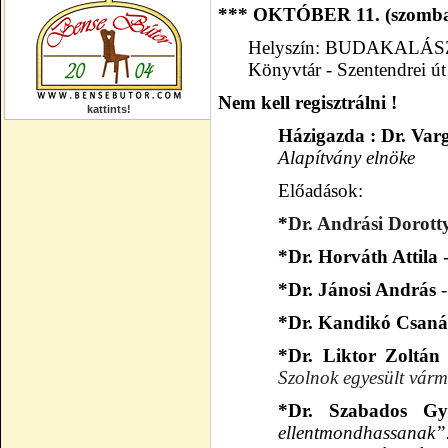
*** OKTÓBER 11
.
(s
zomb
Helyszín:
BUDAKALÁSZ -
Könyvtár
- Szentendrei ú
Nem kell regisztrálni !
kattints!
Házigazda :
Dr. Var
Alapítvány elnöke
Előadások:
*
Dr. Andrási Dorot
*Dr. H
orváth Attila
-
*Dr. Jánosi András
-
*Dr. Kandikó Csan
*Dr. Liktor Zoltán 
Szolnok egyesült várm
*Dr. Szabados Gy
ellentmondhassanak