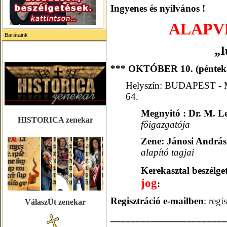
Ingyenes és nyilvános !
ALAPVE
Barátaink
„I
*** OKTÓBER
1
0.
(péntek
Helyszín:
BUDAPEST -
64.
Megnyitó :
Dr. M. L
HISTORICA zenekar
főigazgatója
Zene:
Jánosi András
alapító tagjai
Kerekasztal beszélge
jog
:
Regisztráció e-mailben
:
regi
VálaszÚt zenekar
_______________________