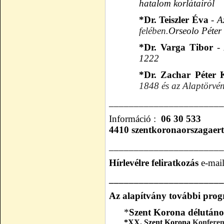
hatalom korlátairól
*Dr. Teiszler Éva
- A
felében.
Orseolo Péter
*Dr. Varga Tibor
- 
1222
*Dr. Zachar Péter K
1848 és az Alaptörvén
_______________________
Információ :
06 30 533
4410
szentkoronaorszagae
_______________________
Hírlevélre feliratkozás
e-mai
_______________________
Az alapítvány további prog
*
Szent Korona délután
*XX. Szent Korona
Konferen