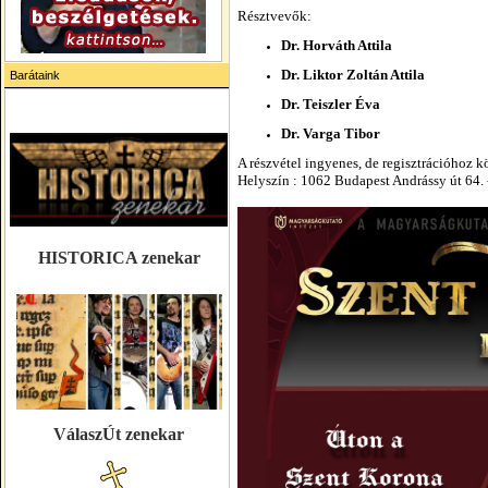
Résztvevők:
Dr. Horváth Attila
Dr. Liktor Zoltán Attila
Barátaink
Dr. Teiszler Éva
Dr. Varga Tibor
A részvétel ingyenes, de regisztrációhoz k
Helyszín : 1062 Budapest Andrássy út 64. 
HISTORICA zenekar
VálaszÚt zenekar