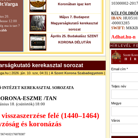
10300002-201
Dr.Varga
Koronában igaz kert
KÜLFÖLDRŐL
ius 20.
Május 7. Budapest
IBAN:
HU05103
Benne 12:00
-00003285
Magyarságkutató kerekasztal
 ma is tart ?
SWIFT:
MKKB
sorozat
vább
Április 25. Budakalász SZENT
Adhat.hu-n
KORONA DÉLUTÁN
HÍRLEVÉL F
rságkutató kerekasztal sorozat
Email cím *
ga.hu | 2026. jún. 10. sze, 04:31 |
A Szent Korona Szabadegyetem
|
Teljes név
 INTÉZET
KEREKASZTAL SOROZATA
KORONA-ESZME /TAN
Megye
únius 18
. (csütörtök) 18:00
visszaszerzése felé (1440–1464)
Város
zóság és koronázás
ts/3674102176078387