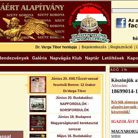
Dr. Varga Tibor honlapja
|
Bejelentkezés
|
Regisztráció
|
Ú
Rendezvények
Galéria
Napvágás Klub
Naptár
Letöltések
Kapc
ADÓ 1%
Június 20. XXII.Tűzzel-vassal
Köszönjük az
fesztivál Benne: 12 órakor
Adószám:
18699014-1
Dr.Varga Tibor
Június 20. Budakalász:
Kérjük támoga
NAPFORDULÓK -
alapítványunk
SORSFORDULÓK
köszönjük!
Június 18. Budapest
IGAZOLÁST T
Magyarságkutató kerekasztal
sorozat
MAGYARORSZ
assal
Május 16. Budakalász
MBH