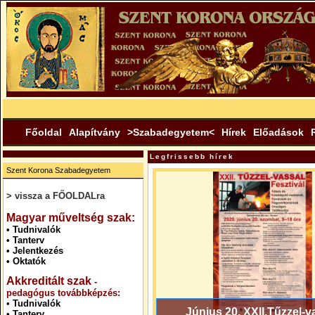
Főoldal
Alapítvány
>Szabadegyetem<
Hírek
Előadások
Legfrissebb hírek
Szent Korona Szabadegyetem
> vissza a FŐOLDALra
.
Magyar műveltség szak:
•
Tudnivalók
•
Tanterv
•
Jelentkezés
•
Oktatók
Akkreditált szak
-
pedagógus továbbképzés:
•
Tudnivalók
Június 20. XXII.Tűzzel-v
•
Tanterv