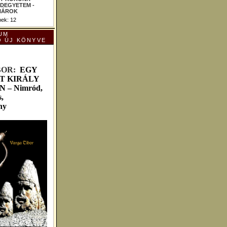
ek: 12
UM
Ó ÚJ KÖNYVE
B
OR:
EGY
T KIRÁLY
– Nimród,
,
ny