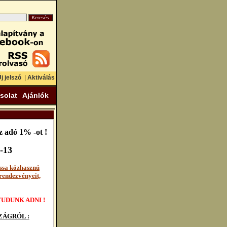
j jelszó
|
Aktiválás
solat
Ajánlók
 adó 1% -ot !
-13
ssa közhasznú
rendezvényeit,
UDUNK ADNI !
ÁGRÓL :