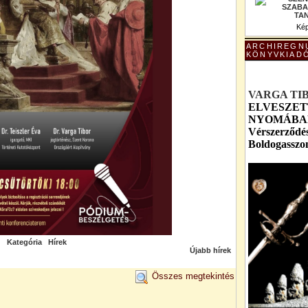
Kép
ARCHIREGN
KÖNYVKIAD
VARGA TI
ELVESZET
NYOMÁBAN 
Vérszerződés
Boldogasszo
Kategória
Hírek
Újabb hírek
Összes megtekintés