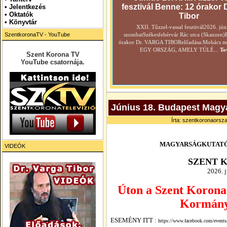
fesztivál Benne: 12 órakor 
•
Jelentkezés
• Oktatók
Tibor
•
Könyvtár
XXII. Tűzzel-vassal fesztivál2026. jún
SzentkoronaTV - YouTube
szombatSzékesfehérvár Rác utca (Skanzen)
órakor Dr. VARGA TIBORelőadása:Mohács még
EGY ORSZÁG, AMELY TÚLÉ...
To
Szent Korona TV
YouTube csatornája.
Június 18. Budapest Magya
Írta: szentkoronaorsza
MAGYARSÁGKUTATÓ
VIDEÓK
SZENT 
2026.
j
Úton a Szent Korona 
Kormány
ESEMÉNY ITT :
https://www.facebook.com/even