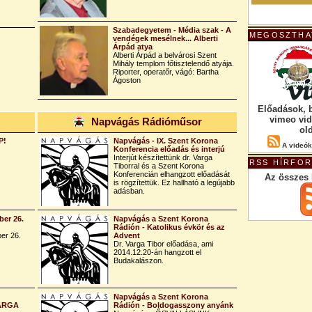
Szabadegyetem - Média szak - A
MEGOSZTHA
vendégek mesélnek... Alberti
Árpád atya
Alberti Árpád a belvárosi Szent
Mihály templom főtisztelendő atyája.
Riporter, operatőr, vágó: Bartha
Ágoston
Előadások, 
vimeo vi
Napvágás Rádióműsor
ol
P!
Napvágás - IX. Szent Korona
A videók
Konferencia előadás és interjú
Interjút készítettünk dr. Varga
RSS HÍRFO
Tiborral és a Szent Korona
Konferencián elhangzott előadását
Az összes 
is rögzítettük. Ez hallható a legújabb
adásban.
er 26.
Napvágás a Szent Korona
Rádión - Katolikus évkör és az
er 26.
Advent
Dr. Varga Tibor előadása, ami
2014.12.20-án hangzott el
Budakalászon.
Napvágás a Szent Korona
VARGA
Rádión - Boldogasszony anyánk