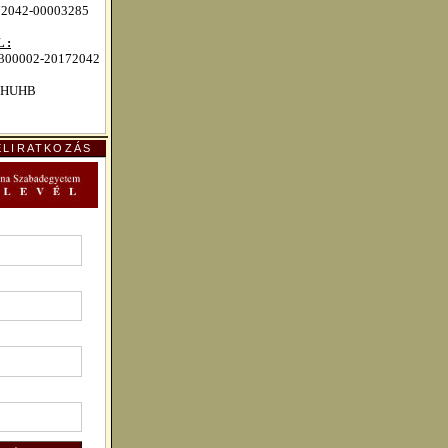
72042-00003285
 :
00002-20172042
HUHB
ELIRATKOZÁS