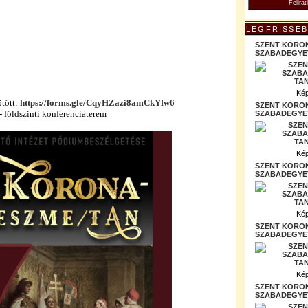
LEGFRISSEB
SZENT KORO
SZABADEGYET
Kép
ötött:
https://forms.gle/CqyHZazi8amCkYfw6
SZENT KORO
- földszinti konferenciaterem
SZABADEGYET
Kép
SZENT KORO
SZABADEGYET
Kép
SZENT KORO
SZABADEGYET
Kép
SZENT KORO
SZABADEGYET