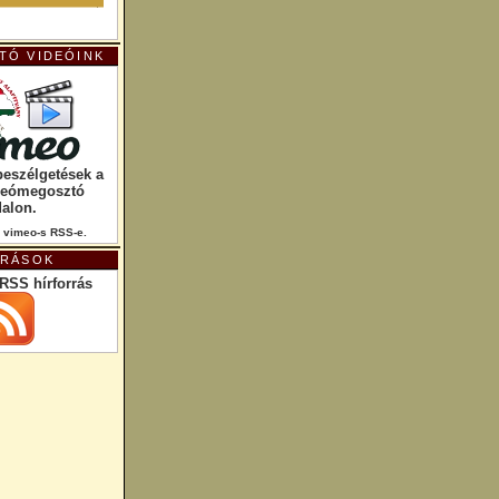
TÓ VIDEÓINK
beszélgetések a
deómegosztó
dalon.
 vimeo-s RSS-e.
RRÁSOK
RSS hírforrás