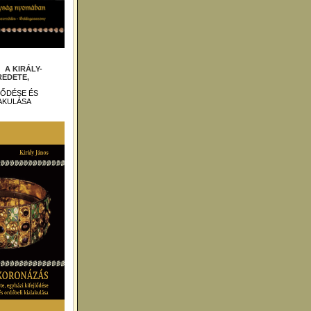
 :
A KIRÁLY-
EDETE,
LŐDÉSE ÉS
AKULÁSA