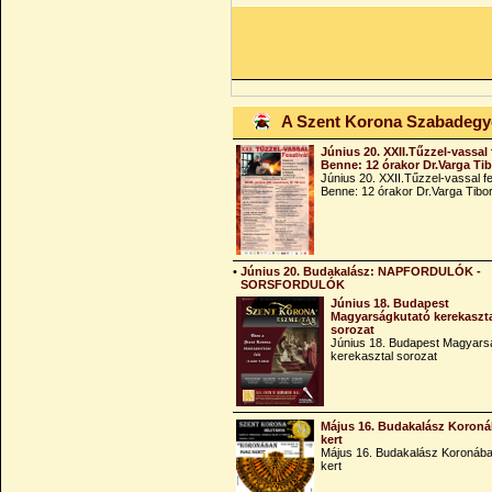
A Szent Korona Szabadeg
Június 20. XXII.Tűzzel-vassal 
Benne: 12 órakor Dr.Varga Ti
Június 20. XXII.Tűzzel-vassal fe
Benne: 12 órakor Dr.Varga Tibo
•
Június 20. Budakalász: NAPFORDULÓK -
SORSFORDULÓK
Június 18. Budapest
Magyarságkutató kerekaszt
sorozat
Június 18. Budapest Magyars
kerekasztal sorozat
Május 16. Budakalász Koroná
kert
Május 16. Budakalász Koronába
kert