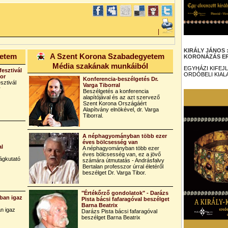
|
KIRÁLY JÁNOS
yetem
A Szent Korona Szabadegyetem
KORONÁZÁS ER
Média szakának munkáiból
EGYHÁZI KIFEJ
fesztivál
ORDÓBELI KIAL
bor
Konferencia-beszélgetés Dr.
sztivál
Varga Tiborral
r
Beszélgetés a konferencia
alapítójával és az azt szervező
Szent Korona Országáért
Alapítvány elnökével, dr. Varga
Tiborral.
A néphagyományban több ezer
éves bölcsesség van
al
A néphagyományban több ezer
éves bölcsesség van, ez a jövő
ágkutató
számára útmutatás - Andrásfalvy
Bertalan professzor úrral életéről
beszélget Dr. Varga Tibor.
"Értékőrző gondolatok" - Darázs
ban igaz
Pista bácsi fafaragóval beszélget
Barna Beatrix
n igaz
Darázs Pista bácsi fafaragóval
beszélget Barna Beatrix