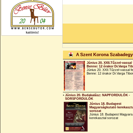
kattints!
A Szent Korona Szabadeg
Június 20. XXII.Tűzzel-vassal 
Benne: 12 órakor Dr.Varga Ti
Június 20. XXII.Tűzzel-vassal fe
Benne: 12 órakor Dr.Varga Tibo
•
Június 20. Budakalász: NAPFORDULÓK -
SORSFORDULÓK
Június 18. Budapest
Magyarságkutató kerekaszt
sorozat
Június 18. Budapest Magyars
kerekasztal sorozat