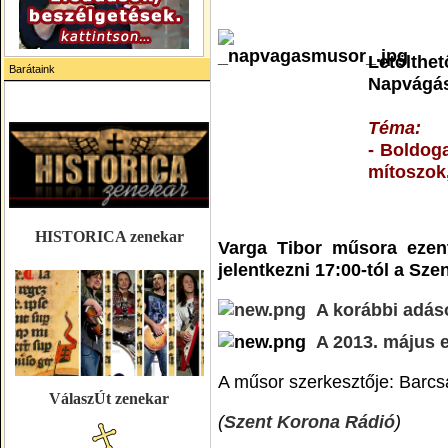
Letölth
Barátaink
Napvágás
T
éma:
- Boldog
mítoszok
HISTORICA zenekar
Varga Tibor műsora ezent
jelentkezni 17:00-tól a Sz
A korábbi adáso
A 2013. május el
A műsor szerkesztője: Barcs
VálaszÚt zenekar
(
Szent Korona Rádió
)