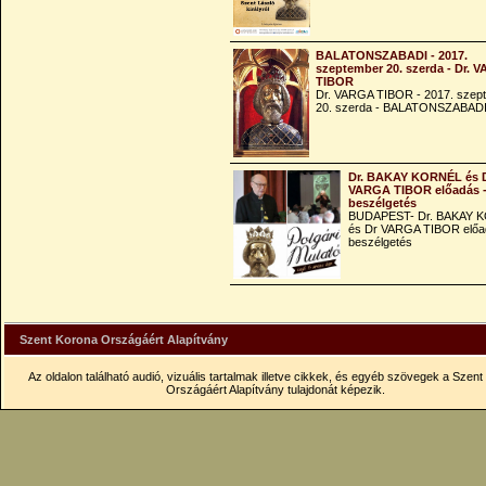
BALATONSZABADI - 2017.
szeptember 20. szerda - Dr. 
TIBOR
Dr. VARGA TIBOR - 2017. szep
20. szerda - BALATONSZABAD
Dr. BAKAY KORNÉL és 
VARGA TIBOR előadás 
beszélgetés
BUDAPEST- Dr. BAKAY 
és Dr VARGA TIBOR előa
beszélgetés
Szent Korona Országáért Alapítvány
Az oldalon található audió, vizuális tartalmak illetve cikkek, és egyéb szövegek a Szen
Országáért Alapítvány tulajdonát képezik.