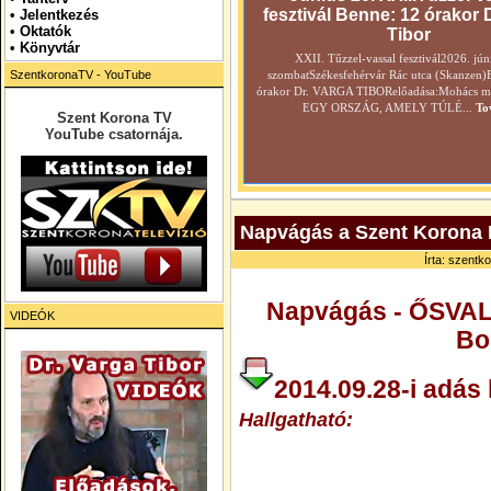
fesztivál Benne: 12 órakor 
•
Jelentkezés
• Oktatók
Tibor
•
Könyvtár
XXII. Tűzzel-vassal fesztivál2026. jún
SzentkoronaTV - YouTube
szombatSzékesfehérvár Rác utca (Skanzen)
órakor Dr. VARGA TIBORelőadása:Mohács még
EGY ORSZÁG, AMELY TÚLÉ...
To
Szent Korona TV
YouTube csatornája.
Napvágás a Szent Korona 
Írta: szentk
Napvágás -
ŐSVAL
VIDEÓK
Bo
2014.09.28-i adás 
Hallgatható
: