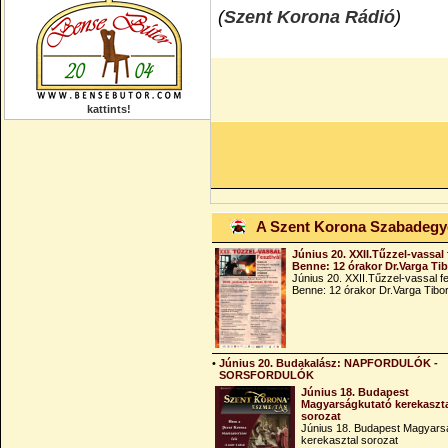
(
Szent Korona Rádió
)
kattints!
A Szent Korona Szabadeg
Június 20. XXII.Tűzzel-vassal 
Benne: 12 órakor Dr.Varga Ti
Június 20. XXII.Tűzzel-vassal fe
Benne: 12 órakor Dr.Varga Tibo
•
Június 20. Budakalász: NAPFORDULÓK -
SORSFORDULÓK
Június 18. Budapest
Magyarságkutató kerekaszt
sorozat
Június 18. Budapest Magyars
kerekasztal sorozat