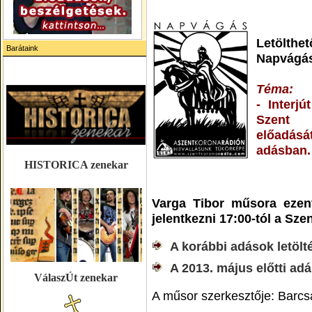
Letölth
Barátaink
Napvágás
T
éma:
- Interjú
Szent 
előadását
adásban.
HISTORICA zenekar
Varga Tibor műsora ezent
jelentkezni 17:00-tól a Sz
A korábbi adások letölté
A 2013. május előtti adás
VálaszÚt zenekar
A műsor szerkesztője: Barcs