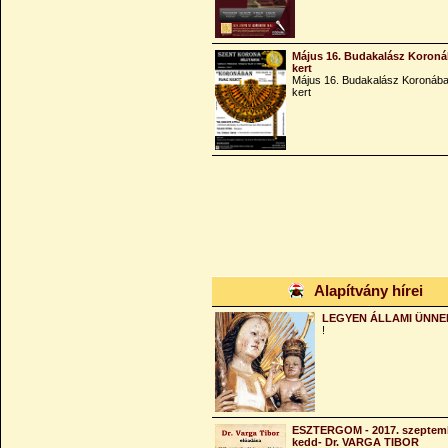
Május 16. Budakalász Koroná
kert
Május 16. Budakalász Koronába
kert
Alapítvány hírei
LEGYEN ÁLLAMI ÜNNE
!
ESZTERGOM - 2017. szeptemb
kedd- Dr. VARGA TIBOR