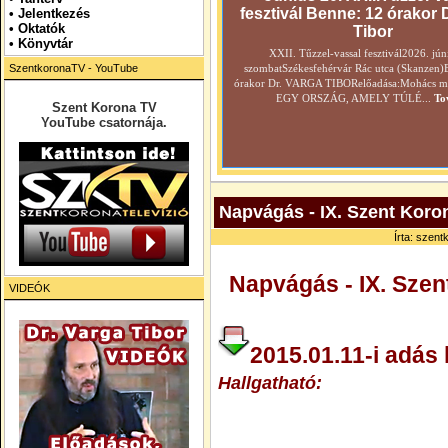
fesztivál Benne: 12 órakor 
•
Jelentkezés
• Oktatók
Tibor
•
Könyvtár
XXII. Tűzzel-vassal fesztivál2026. jún
SzentkoronaTV - YouTube
szombatSzékesfehérvár Rác utca (Skanzen)
órakor Dr. VARGA TIBORelőadása:Mohács még
EGY ORSZÁG, AMELY TÚLÉ...
To
Szent Korona TV
YouTube csatornája.
Napvágás - IX. Szent Koron
Írta: szent
Napvágás -
IX. Sze
VIDEÓK
2015.01.11-i adás 
Hallgatható
: