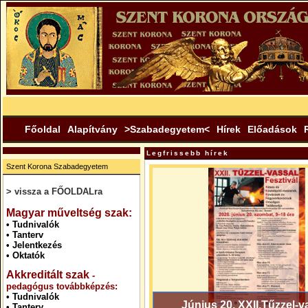
Főoldal
Alapítvány
>Szabadegyetem<
Hírek
Előadások
Legfrissebb hírek
Szent Korona Szabadegyetem
> vissza a FŐOLDALra
.
Magyar műveltség szak:
•
Tudnivalók
•
Tanterv
•
Jelentkezés
•
Oktatók
Akkreditált szak
-
pedagógus továbbképzés:
•
Tudnivalók
Június 20. XXII.Tűzzel-v
•
Tanterv