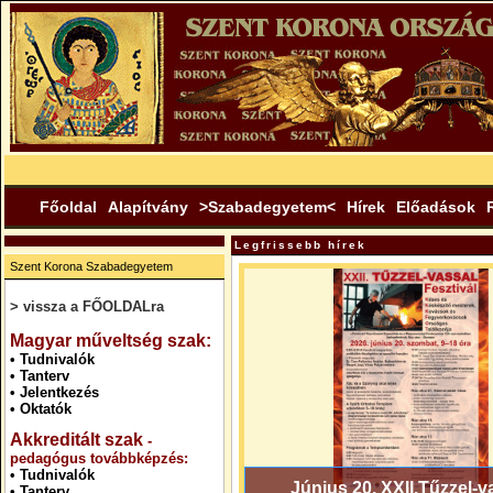
Főoldal
Alapítvány
>Szabadegyetem<
Hírek
Előadások
Legfrissebb hírek
Szent Korona Szabadegyetem
> vissza a FŐOLDALra
.
Magyar műveltség szak:
•
Tudnivalók
•
Tanterv
•
Jelentkezés
•
Oktatók
Akkreditált szak
-
pedagógus továbbképzés:
•
Tudnivalók
Június 20. XXII.Tűzzel-v
•
Tanterv