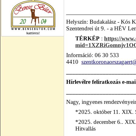
_________________________
Helyszín: Budakalász - Kós K
Szentendrei út 9. - a
HÉV Lenf
kattints!
TÉRKÉP
:
https://www.
mid=1XZRiGomnjv1O
Információ: 06 30 533
4410
szentkoronaorszagaer
_______________________
Hírlevélre feliratkozás e-ma
_______________________
Nagy, ingyenes rendezvényei
*
2025. október 11. XIX.
*
2025. december 6.. XIX
Hitvallás