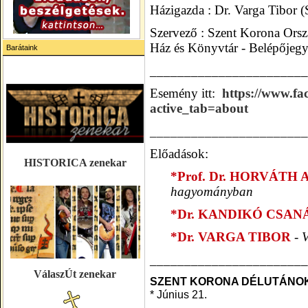
Házigazda : Dr. Varga Tibor (
Szervező : Szent Korona Orsz
Ház és Könyvtár -
Belépőjegy
Barátaink
_______________________
Esemény itt:
https://www.f
active_tab=about
_______________________
Előadások:
HISTORICA zenekar
*Prof. Dr. HORVÁTH 
hagyományban
*Dr. KANDIKÓ CSAN
*Dr. VARGA TIBOR
- V
_______________________
VálaszÚt zenekar
SZENT KORONA DÉLUTÁNO
* Június 21.