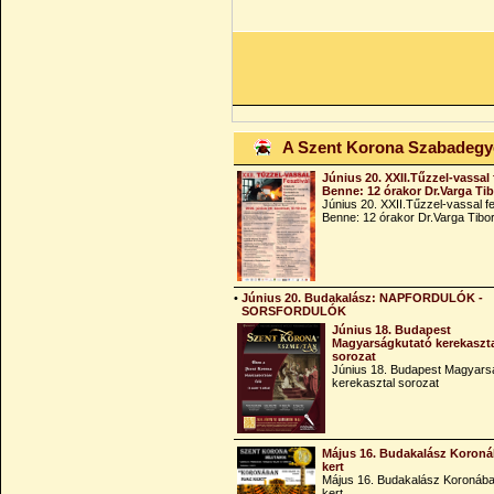
A Szent Korona Szabadeg
Június 20. XXII.Tűzzel-vassal 
Benne: 12 órakor Dr.Varga Ti
Június 20. XXII.Tűzzel-vassal fe
Benne: 12 órakor Dr.Varga Tibo
•
Június 20. Budakalász: NAPFORDULÓK -
SORSFORDULÓK
Június 18. Budapest
Magyarságkutató kerekaszt
sorozat
Június 18. Budapest Magyars
kerekasztal sorozat
Május 16. Budakalász Koroná
kert
Május 16. Budakalász Koronába
kert