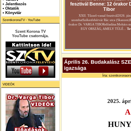
fesztivál Benne: 12 órakor 
•
Jelentkezés
• Oktatók
Tibor
•
Könyvtár
XXII. Tűzzel-vassal fesztivál2026. jún
SzentkoronaTV - YouTube
szombatSzékesfehérvár Rác utca (Skanzen)
órakor Dr. VARGA TIBORelőadása:Mohács még
EGY ORSZÁG, AMELY TÚLÉ...
To
Szent Korona TV
YouTube csatornája.
Április 26. Budakalász 
igazsága
Írta: szentkoronaors
VIDEÓK
2025. ápri
A
HUNY