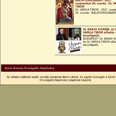
BALATONSZABADI - 2017.
szeptember 20. szerda - Dr. 
TIBOR
Dr. VARGA TIBOR - 2017. szep
20. szerda - BALATONSZABAD
Dr. BAKAY KORNÉL és 
VARGA TIBOR előadás 
beszélgetés
BUDAPEST- Dr. BAKAY 
és Dr VARGA TIBOR előa
beszélgetés
Szent Korona Országáért Alapítvány
Az oldalon található audió, vizuális tartalmak illetve cikkek, és egyéb szövegek a Szen
Országáért Alapítvány tulajdonát képezik.