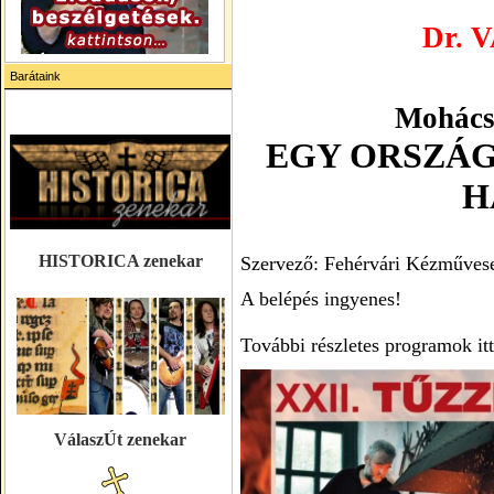
Dr. 
Barátaink
Mohács 
EGY ORSZÁG
H
HISTORICA zenekar
Szervező: Fehérvári Kézműves
A belépés ingyenes!
További részletes programok itt
VálaszÚt zenekar