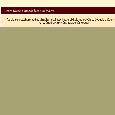
Szent Korona Országáért Alapítvány
Az oldalon található audió, vizuális tartalmak illetve cikkek, és egyéb szövegek a Szen
Országáért Alapítvány tulajdonát képezik.