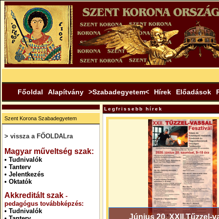
Főoldal
Alapítvány
>Szabadegyetem<
Hírek
Előadások
Legfrissebb hírek
Szent Korona Szabadegyetem
> vissza a FŐOLDALra
.
Magyar műveltség szak:
•
Tudnivalók
•
Tanterv
•
Jelentkezés
•
Oktatók
Akkreditált szak
-
pedagógus továbbképzés:
•
Tudnivalók
Június 20. XXII.Tűzzel-v
•
Tanterv