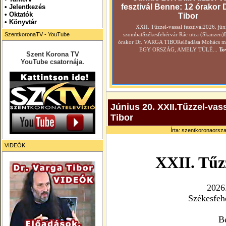
fesztivál Benne: 12 órakor 
•
Jelentkezés
• Oktatók
Tibor
•
Könyvtár
XXII. Tűzzel-vassal fesztivál2026. jún
SzentkoronaTV - YouTube
szombatSzékesfehérvár Rác utca (Skanzen)
órakor Dr. VARGA TIBORelőadása:Mohács még
EGY ORSZÁG, AMELY TÚLÉ...
To
Szent Korona TV
YouTube csatornája.
Június 20. XXII.Tűzzel-vas
Tibor
Írta: szentkoronaorsza
VIDEÓK
XXII. Tűzz
2026.
Székesfeh
B