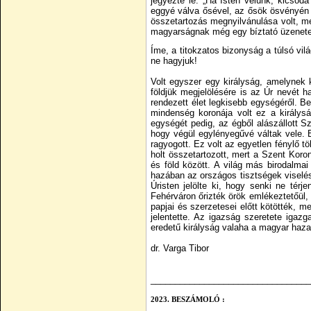
jegyezte le: „Ha Isten velünk, kicsoda
eggyé válva ősével, az ősök ösvényén
összetartozás megnyilvánulása volt, mel
magyarságnak még egy bíztató üzenetet 
Íme, a titokzatos bizonyság a túlsó vi
ne hagyjuk!
Volt egyszer egy királyság, amelynek 
földjük megjelölésére is az Úr nevét h
rendezett élet legkisebb egységéről. B
mindenség koronája volt ez a királys
egységét pedig, az égből alászállott S
hogy végül egylényegűvé váltak vele. B
ragyogott. Ez volt az egyetlen fénylő t
holt összetartozott, mert a Szent Koro
és föld között. A világ más birodalmai
hazában az országos tisztségek viselésé
Úristen jelölte ki, hogy senki ne térj
Fehérváron őrizték örök emlékeztetőül, 
papjai és szerzetesei előtt kötötték, 
jelentette. Az igazság szeretete igaz
eredetű királyság valaha a magyar haza
dr. Varga Tibor
_________________________________
2023.
BESZÁMOLÓ :