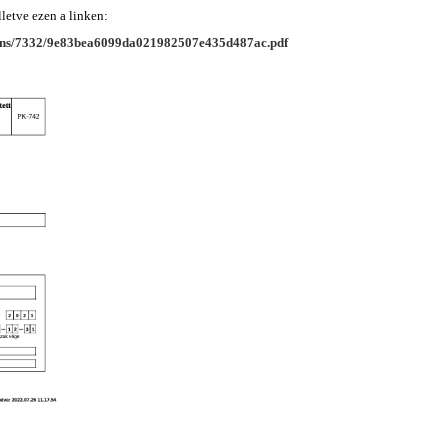
lletve ezen a linken:
tions/7332/9e83bea6099da021982507e435d487ac.pdf