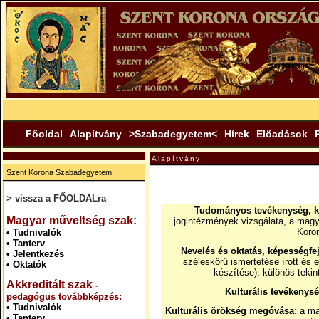
Főoldal
Alapítvány
>Szabadegyetem<
Hírek
Előadások
Alapítvány
Szent Korona Szabadegyetem
> vissza a FŐOLDALra
Tudományos tevékenység, k
.
Magyar műveltség szak:
jogintézmények vizsgálata, a magy
Koron
•
Tudnivalók
•
Tanterv
Nevelés és oktatás, képességfej
•
Jelentkezés
széleskörű ismertetése írott és 
•
Oktatók
készítése), különös tekin
Akkreditált szak
-
Kulturális tevékenysé
pedagógus továbbképzés:
•
Tudnivalók
Kulturális örökség megóvása:
a ma
•
Tanterv