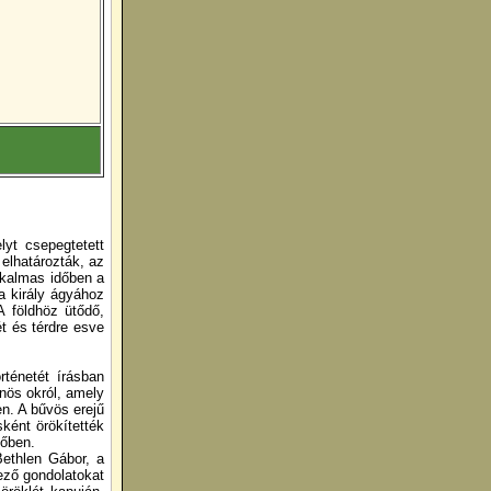
lyt csepegtetett
 elhatározták, az
alkalmas időben a
a király ágyához
A földhöz ütődő,
ét és térdre esve
rténetét írásban
önös okról, amely
en. A bűvös erejű
ként örökítették
dőben.
Bethlen Gábor, a
kező gondolatokat