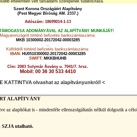
esebb értelemben vett társadalmi szerepének tudatosítása.
Szent Korona Országáért Alapítvány
(Pest Megyei Bíróság AM. 2337.)
Adószám: 18699014-1-13
TÁMOGASSA ADOMÁNYÁVAL AZ ALAPÍTVÁNY MUNKÁJÁT!
Magyarországról történő befizetés bankszámlaszáma:
MKB 10300002-20172042-00003285
...
Külföldről történő befizetés bankszámlaszáma:
IBAN:
HU0510300002-20172042-00003285
SWIFT:
MKKBHUHB
Cím: 2083 Solymár Ásvány u. 7
041/7. hrsz.
Mobil: 00 36 30 533 4410
DE KATTINTVA olvashat az alapítványunkról! <
RT ALAPÍTVÁNY
ve az alapítókat is - mindenféle ellenszolgáltatás nélkül dolgozik a célo
 SZJA utalható.