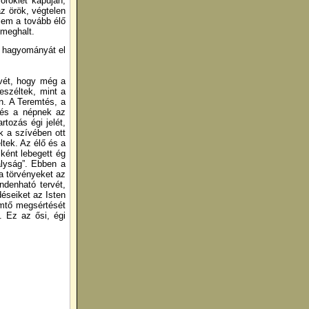
öröklét kapuján,
z örök, végtelen
elem a tovább élő
 meghalt.
a hagyományát el
ívét, hogy még a
eszéltek, mint a
n. A Teremtés, a
k és a népnek az
tozás égi jelét,
k a szívében ott
ltek. Az élő és a
ként lebegett ég
ályság”. Ebben a
 a törvényeket az
ndenható tervét,
déseiket az Isten
emtő megsértését
. Ez az ősi, égi