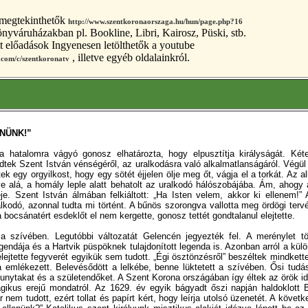
 megtekinthetők
http://www.szentkoronaorszaga.hu/hun/page.php?16
önyváruházakban pl. Bookline, Libri, Kairosz, Püski, stb.
 előadások Ingyenesen letölthetők a youtube
, illetve egyéb oldalainkról.
.com/c/szentkoronatv
NÜNK!”
 hatalomra vágyó gonosz elhatározta, hogy elpusztítja királyságát. Kéte
zdtek Szent István vénségéről, az uralkodásra való alkalmatlanságáról. Végül
tek egy orgyilkost, hogy egy sötét éjjelen ölje meg őt, vágja el a torkát. Az 
e alá, a homály leple alatt behatolt az uralkodó hálószobájába. Ám, ahogy 
géje. Szent István álmában felkiáltott: „Ha Isten velem, akkor ki ellenem!” 
lkodó, azonnal tudta mi történt. A bűnös szorongva vallotta meg ördögi terv
 bocsánatért esdeklőt el nem kergette, gonosz tettét gondtalanul elejtette.
a szívében. Legutóbbi változatát Gelencén jegyezték fel. A merénylet tö
egendája és a Hartvik püspöknek tulajdonított legenda is. Azonban arról a kül
 elejtette fegyverét egyikük sem tudott. „Égi ösztönzésről” beszéltek mindkett
mlékezett. Belevésődött a lelkébe, benne lüktetett a szívében. Ősi tudás
unytakat és a születendőket. A Szent Korona országában így éltek az örök i
ikus erejű mondatról. Az 1629. év egyik bágyadt őszi napján haldoklott 
nem tudott, ezért tollat és papírt kért, hogy leírja utolsó üzenetét. A követ