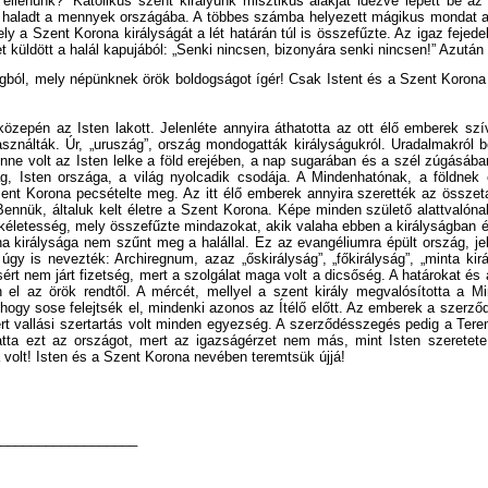
 ellenünk?” Katolikus szent királyunk misztikus alakját idézve lépett be az 
 haladt a mennyek országába. A többes számba helyezett mágikus mondat a
y a Szent Korona királyságát a lét határán túl is összefűzte. Az igaz fejed
küldött a halál kapujából: „Senki nincsen, bizonyára senki nincsen!” Azután
lágból, mely népünknek örök boldogságot ígér! Csak Istent és a Szent Koron
közepén az Isten lakott. Jelenléte annyira áthatotta az ott élő emberek sz
asználták. Úr, „uruszág”, ország mondogatták királyságukról. Uradalmakról b
enne volt az Isten lelke a föld erejében, a nap sugarában és a szél zúgásába
ág, Isten országa, a világ nyolcadik csodája. A Mindenhatónak, a földne
zent Korona pecsételte meg. Az itt élő emberek annyira szerették az összetar
ennük, általuk kelt életre a Szent Korona. Képe minden születő alattvalóna
ökéletesség, mely összefűzte mindazokat, akik valaha ebben a királyságban é
na királysága nem szűnt meg a halállal. Ez az evangéliumra épült ország, jel
 úgy is nevezték: Archiregnum, azaz „őskirályság”, „főkirályság”, „minta kir
rt nem járt fizetség, mert a szolgálat maga volt a dicsőség. A határokat és
en el az örök rendtől. A mércét, mellyel a szent király megvalósította a Mi
hogy sose felejtsék el, mindenki azonos az Ítélő előtt. Az emberek a szerző
mert vallási szertartás volt minden egyezség. A szerződésszegés pedig a Ter
gatta ezt az országot, mert az igazságérzet nem más, mint Isten szeretete
 volt! Isten és a Szent Korona nevében teremtsük újjá!
__________________