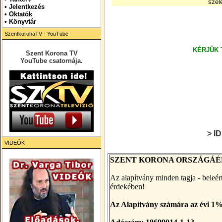
szél
•
Jelentkezés
• Oktatók
•
Könyvtár
SzentkoronaTV - YouTube
KÉRJÜK 
Szent Korona TV
YouTube csatornája.
> I
VIDEÓK
SZENT KORONA ORSZÁGÁÉ
Az alapítvány minden tagja - beleért
érdekében!
Az Alapítvány számára az évi 1%