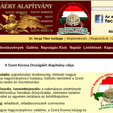
Dr. Varga Tibor honlapja
|
Bejelentkezés
|
Regisztráció
|
Ú
Rendezvények
Galéria
Napvágás Klub
Naptár
Letöltések
Kapc
A Szent Korona Országáért Alapítvány céljai
utatás:
jogtudományi tevékenység, történeti magyar
ar hagyománykincs kutatása, különös tekintettel a Szent
a tanára és misztériumára.
lesztés, ismeretterjesztés:
a tudományos eredmények
elektronikus formában (könyvkiadás, internetes tartalom
tettel az egyetemi oktatásra és felnőttképzésre.
g:
előadások, előadássorozatok szervezése.
gyar hagyománykincs védelme, a Szent Korona közjogi és