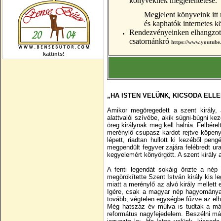
könyveknek megjelentetése.
Megjelent könyveink itt
és kaphatók internetes k
Rendezvényeinken elhangzott
csatornánkró
https://www.youtube
kattints!
„HA ISTEN VELÜNK, KICSODA ELLE
Amikor megöregedett a szent király, a
alattvalói szívébe, akik súgni-búgni ke
öreg királynak meg kell halnia. Felbérel
merénylő csupasz kardot rejtve köpeny
lépett, riadtan hullott ki kezéből pen
megpendült fegyver zajára felébredt ura
kegyelemért könyörgött. A szent király a
A fenti legendát sokáig őrizte a nép 
megörökítette Szent István király kis l
miatt a merénylő az alvó király mellett
Igére, csak a magyar nép hagyománya e
tovább, végtelen egységbe fűzve az elh
Még hatszáz év múlva is tudtak a mág
református nagyfejedelem. Beszélni már 