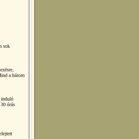
n sok
ezésre,
 Mind a három
 induló
 30 órás
lejtett