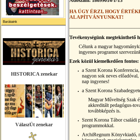
Adószám: 18699014-1-13
HA ÚGY ÉRZI, HOGY ÉRTÉ
ALAPÍTVÁNYUNKAT
!
Barátaink
____________________________
Tevékenységünk megtekinthető 
Célunk a magyar hagyománykin
ingyenes programot szervezünk
Ezek közül kiemelkedően fontos:
a Szent Korona Konferencia,
HISTORICA zenekar
nagyon sok neves előadóval, 
nap ingyenes!
a Szent Korona Szabadegyete
Magyar Műveltség Szak és
akkreditált pedagógus-tová
továbbképzés is.
Szent Korona Tábor családi p
VálaszÚt zenekar
programmokkal.
ArchiRegnum Könyvkiadó, mely