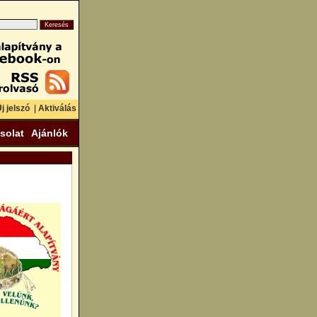
j jelszó
|
Aktiválás
solat
Ajánlók