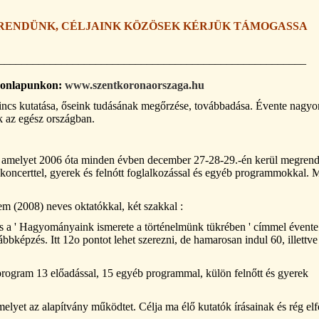
KRENDÜNK, CÉLJAINK KÖZÖSEK KÉRJÜK
TÁMOGASSA
______________________________________________________
honlapunkon:
www.szentkoronaorszaga.hu
cs kutatása, őseink tudásának megőrzése, továbbadása. Évente nagyo
 az egész országban.
 amelyet 2006 óta minden évben december 27-28-29.-én kerül megrend
koncerttel, gyerek és felnótt foglalkozással és egyéb programmokkal.
m (2008) neves oktatókkal, két szakkal :
 a ' Hagyományaink ismerete a történelmünk tükrében ' címmel évente
bbképzés. Itt 12o pontot lehet szerezni, de hamarosan indul 60, illettve
rogram 13 előadással, 15 egyéb programmal, külön felnőtt és gyerek
et az alapítvány működtet. Célja ma élő kutatók írásainak és rég elfe