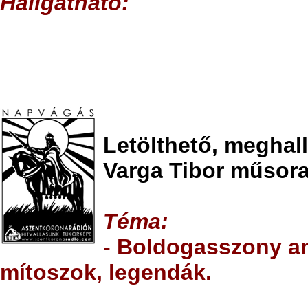
Hallgatható
:
Letölthető, meghal
Varga Tibor műsora
T
éma:
- Boldogasszony a
mítoszok, legendák.