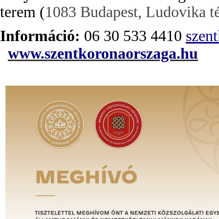
t
erem (
1083 Budapest, Ludovika té
Információ:
06 30 533 4410
szen
www.szentkoronaorszaga.hu