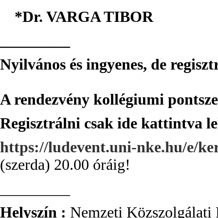
*Dr. VARGA TIBOR
_________
Nyilvános és ingyenes, de regiszt
A rendezvény kollégiumi pontsze
Regisztrálni csa
k ide kattintva l
https://ludevent.uni-nke.hu/e/ke
(szerda) 20.00 óráig!
_________
Helyszín :
Nemzeti Közszolgálati 